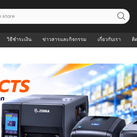
วิธีชำระเงิน
ข่าวสารและกิจกรรม
เกี่ยวกับเรา
ติ
ไร? ระบบ
Abouts
ินค้าที่ช่วยลด
FAQs
าดและควบคุม
eal-time
Our Customer
นค้าที่บอกว่า
ณควรเริ่มใช้
P ต่างกัน
ำไมหลายธุรกิจ
ัน