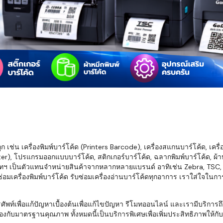
มสต็อก กับใช้
นอย่างไร?
กับธุรกิจที่
รทำงานของ
ับสินค้า จัด
็ก จนถึงจัดส่ง
FID และ
mputer ช่วย
S แม่นยำขึ้น
เช่น เครื่องพิมพ์บาร์โค้ด (Printers Barcode), เครื่องสแกนบาร์โค้ด, เครื
r), โปรแกรมออกแบบบาร์โค้ด, สติกเกอร์บาร์โค้ด, ฉลากพิมพ์บาร์โค้ด, ผ้าหม
ธุรกิจ 3PL,
ทฯ เป็นตัวแทนจำหน่ายสินค้าจากหลากหลายแบรนด์ อาทิเช่น Zebra, TSC, Ho
 E-Commerce:
อมเครื่องพิมพ์บาร์โค้ด รับซ่อมเครื่องอ่านบาร์โค้ดทุกอาการ เราใส่ใจในก
ด เพิ่ม
การจัดส่ง
พื่อแก้ปัญหาเบื้องต้นเพื่อแก้ไขปัญหา รีโมทออนไลน์ และเรามีบริการถึงที
งกับมาตรฐานคุณภาพ ทั้งหมดนี้เป็นบริการพิเศษเพื่อเพิ่มประสิทธิภาพให้กับบร
klist ก่อน