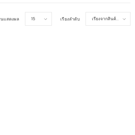
15
เรียงจากสินค้า
วนแสดงผล
เรียงลำดับ
ใหม่-เก่า