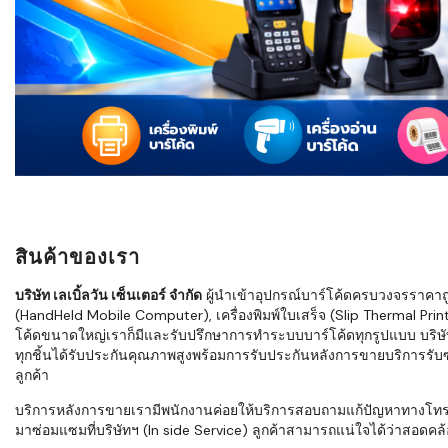
ใช้ Excel คุ
WMS ต่างกั
แบบไหนเหมาะ
กำลังเติบโต
ขั้นตอนกา
WMS ตั้งแต่ร
เก็บ หยิบ แพ
Barcode, R
Mobile Co
สินค้าของเรา
ให้ระบบ WM
อย่างไร
บริษัท เลเบิ้ลวัน เซ็นเตอร์ จำกัด
ผู้นำเข้าอุปกรณ์บาร์โค้ดครบวงจรราคาถูก 
(HandHeld Mobile Computer), เครื่องพิมพ์ใบเสร็จ (Slip Thermal Printe
WMS สำหรับ
โค้ดขนาดใหญ่เราก็มีและรับปรึกษาการทำระบบบาร์โค้ดทุกรูปแบบ บริษั
ค้าส่ง และ
ทุกชิ้นได้รับประกันคุณภาพสูงพร้อมการรับประกันหลังการขายบริการรับซ่
ลดการหยิบผิ
ลูกค้า
ความเร็วใน
บริการหลังการขายเรามีพนักงานค่อยให้บริการสอบถามแก้ปัญหาทางโทรศัพท์เ
มาซ่อมแซมที่บริษัทฯ (In side Service) ลูกค้าสามารถแน่ใจได้ว่าสอดคล้อ
แนะนำ Chec