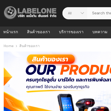
หน้าแรก
สินค้าของเรา
บริการของเรา
บทความ
Home
สินค้าของเรา
ศูนย์รวมบริการ
WMS คืออะ
บริหารคลังส
ดาวน์โหลดไดร์เวอร์
ความผิดพล
สต็อกแบบ R
วีดีโอแนะนำ
ปัญหาคลังสิ
ธุรกิจของคุ
ระบบ WMS
WMS กับ ER
อย่างไร? ท
ต้องใช้ร่วมก