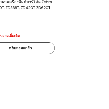
บอนเครื่องพิมพ์บาร์โค้ด Zebra
0T, ZD888T, ZD420T ZD620T
้ดใน
มอาหาร
้ดใน
เคมี
บถามเพิ่มเติม
้ดในด้านการ
หยิบลงตะกร้า
้ดในด้านการ
้ดในคลัง
่องพิมพ์บาร์
บาร์โค้ดคือ