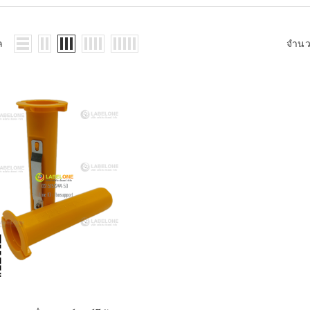
WMS: ธุรกิจ
้อมูลอะไรบ้าง
้ง
ล
จำน
้ดใน
ิเล็กทรอนิกส์
้ดในธุรกิจขน
ติกส์
้ดในธุรกิจ
าปลีก
าร์โค้ดในงาน
ม
้ดใน
มยานยนต์
้ดใน
สื้อผ้า