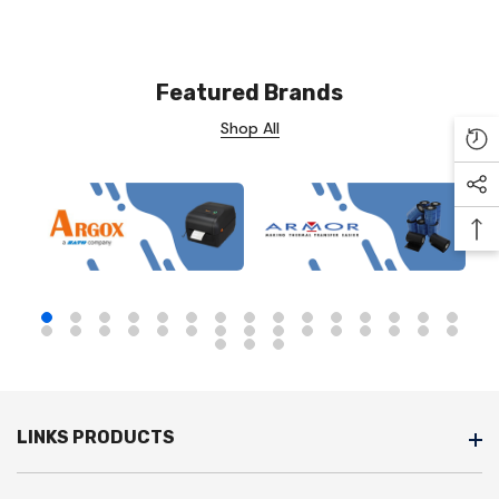
Featured Brands
Shop All
Re
Soc
Ba
LINKS PRODUCTS