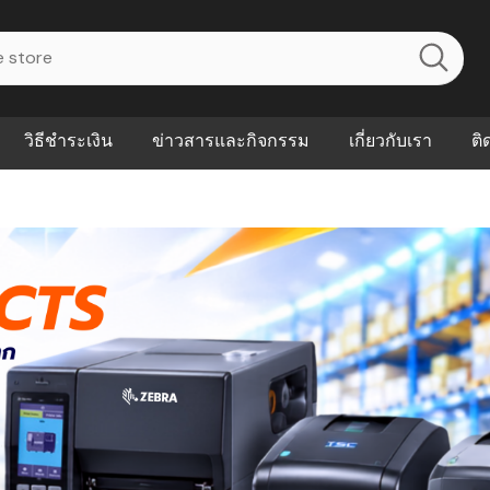
วิธีชำระเงิน
ข่าวสารและกิจกรรม
เกี่ยวกับเรา
ติ
ไร? ระบบ
Abouts
ินค้าที่ช่วยลด
FAQs
าดและควบคุม
eal-time
Our Customer
นค้าที่บอกว่า
ณควรเริ่มใช้
P ต่างกัน
ำไมหลายธุรกิจ
ัน