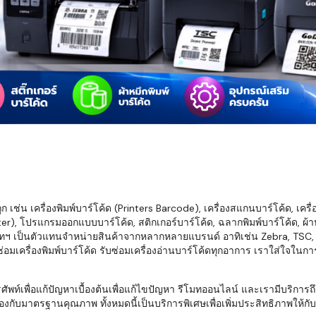
มสต็อก กับใช้
นอย่างไร?
กับธุรกิจที่
รทำงานของ
ับสินค้า จัด
็ก จนถึงจัดส่ง
FID และ
mputer ช่วย
S แม่นยำขึ้น
เช่น เครื่องพิมพ์บาร์โค้ด (Printers Barcode), เครื่องสแกนบาร์โค้ด, เครื
r), โปรแกรมออกแบบบาร์โค้ด, สติกเกอร์บาร์โค้ด, ฉลากพิมพ์บาร์โค้ด, ผ้าหม
ธุรกิจ 3PL,
ทฯ เป็นตัวแทนจำหน่ายสินค้าจากหลากหลายแบรนด์ อาทิเช่น Zebra, TSC, Ho
 E-Commerce:
อมเครื่องพิมพ์บาร์โค้ด รับซ่อมเครื่องอ่านบาร์โค้ดทุกอาการ เราใส่ใจในก
ด เพิ่ม
การจัดส่ง
พื่อแก้ปัญหาเบื้องต้นเพื่อแก้ไขปัญหา รีโมทออนไลน์ และเรามีบริการถึงที
งกับมาตรฐานคุณภาพ ทั้งหมดนี้เป็นบริการพิเศษเพื่อเพิ่มประสิทธิภาพให้กับบร
klist ก่อน