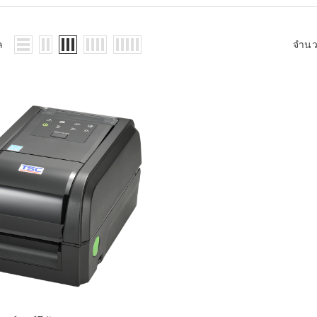
WMS: ธุรกิจ
้อมูลอะไรบ้าง
้ง
ล
จำน
้ดใน
ิเล็กทรอนิกส์
้ดในธุรกิจขน
ติกส์
้ดในธุรกิจ
าปลีก
าร์โค้ดในงาน
ม
้ดใน
มยานยนต์
้ดใน
สื้อผ้า