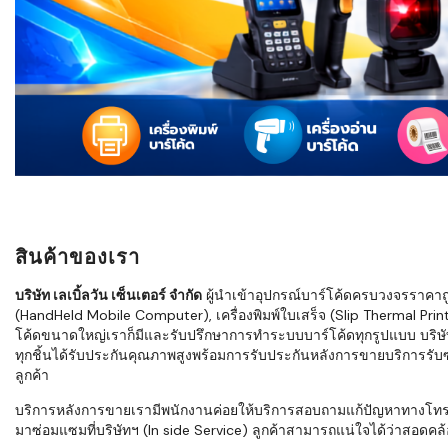
ใช้ Excel คุ
WMS ต่างกั
แบบไหนเหมาะ
กำลังเติบโต
ขั้นตอนกา
WMS ตั้งแต่ร
เก็บ หยิบ แพ
Barcode, R
Mobile Co
สินค้าของเรา
ให้ระบบ WM
อย่างไร
บริษัท เลเบิ้ลวัน เซ็นเตอร์ จำกัด
ผู้นำเข้าอุปกรณ์บาร์โค้ดครบวงจรราคาถูก 
(HandHeld Mobile Computer), เครื่องพิมพ์ใบเสร็จ (Slip Thermal Printe
WMS สำหรับ
โค้ดขนาดใหญ่เราก็มีและรับปรึกษาการทำระบบบาร์โค้ดทุกรูปแบบ บริษั
ค้าส่ง และ
ทุกชิ้นได้รับประกันคุณภาพสูงพร้อมการรับประกันหลังการขายบริการรับซ่
ลดการหยิบผิ
ลูกค้า
ความเร็วใน
บริการหลังการขายเรามีพนักงานค่อยให้บริการสอบถามแก้ปัญหาทางโทรศัพท์เ
มาซ่อมแซมที่บริษัทฯ (In side Service) ลูกค้าสามารถแน่ใจได้ว่าสอดคล้อ
แนะนำ Chec