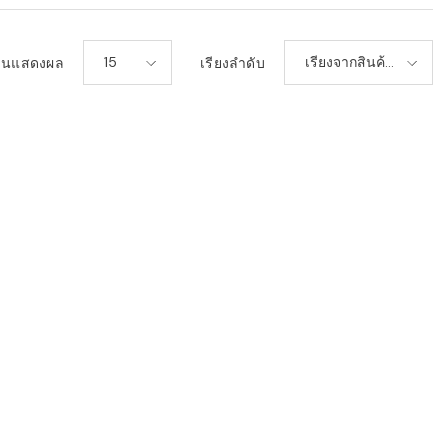
15
เรียงจากสินค้า
วนแสดงผล
เรียงลำดับ
ใหม่-เก่า