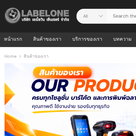
หน้าแรก
สินค้าของเรา
บริการของเรา
บทความ
Home
สินค้าของเรา
ศูนย์รวมบริการ
WMS คืออะ
บริหารคลังส
ดาวน์โหลดไดร์เวอร์
ความผิดพล
สต็อกแบบ R
วีดีโอแนะนำ
ปัญหาคลังสิ
ธุรกิจของคุ
ระบบ WMS
WMS กับ ER
อย่างไร? ท
ต้องใช้ร่วมก