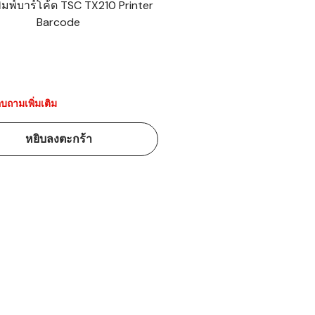
พิมพ์บาร์โค้ด TSC TX210 Printer
Barcode
้ดใน
มอาหาร
้ดใน
เคมี
บถามเพิ่มเติม
้ดในด้านการ
หยิบลงตะกร้า
้ดในด้านการ
้ดในคลัง
่องพิมพ์บาร์
บาร์โค้ดคือ