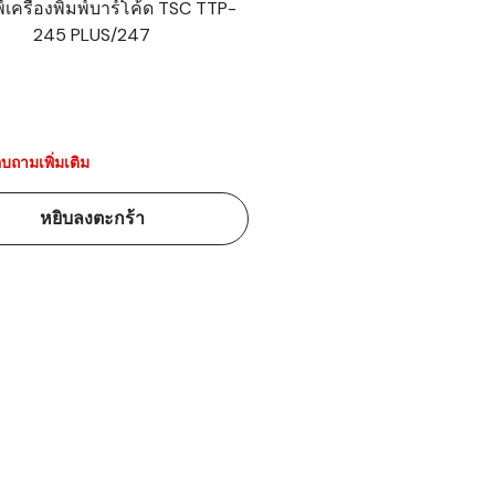
พ์เครื่องพิมพ์บาร์โค้ด TSC TTP-
245 PLUS/247
้ดใน
มอาหาร
้ดใน
เคมี
บถามเพิ่มเติม
้ดในด้านการ
หยิบลงตะกร้า
้ดในด้านการ
้ดในคลัง
่องพิมพ์บาร์
บาร์โค้ดคือ