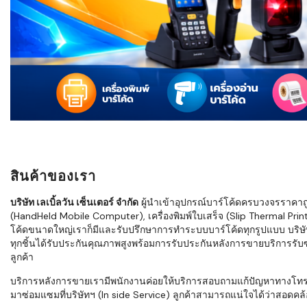
ใช้ Excel คุ
WMS ต่างกั
แบบไหนเหมาะ
กำลังเติบโต
ขั้นตอนกา
WMS ตั้งแต่ร
เก็บ หยิบ แพ
Barcode, R
Mobile Co
สินค้าของเรา
ให้ระบบ WM
อย่างไร
บริษัท เลเบิ้ลวัน เซ็นเตอร์ จำกัด
ผู้นำเข้าอุปกรณ์บาร์โค้ดครบวงจรราคาถูก 
(HandHeld Mobile Computer), เครื่องพิมพ์ใบเสร็จ (Slip Thermal Printe
WMS สำหรับ
โค้ดขนาดใหญ่เราก็มีและรับปรึกษาการทำระบบบาร์โค้ดทุกรูปแบบ บริษั
ค้าส่ง และ
ทุกชิ้นได้รับประกันคุณภาพสูงพร้อมการรับประกันหลังการขายบริการรับซ่
ลดการหยิบผิ
ลูกค้า
ความเร็วใน
บริการหลังการขายเรามีพนักงานค่อยให้บริการสอบถามแก้ปัญหาทางโทรศัพท์เ
มาซ่อมแซมที่บริษัทฯ (In side Service) ลูกค้าสามารถแน่ใจได้ว่าสอดคล้อ
แนะนำ Chec