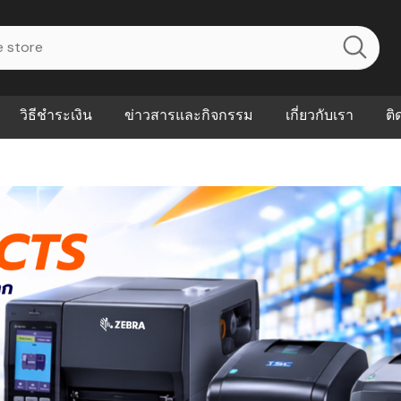
วิธีชำระเงิน
ข่าวสารและกิจกรรม
เกี่ยวกับเรา
ติ
ไร? ระบบ
Abouts
ินค้าที่ช่วยลด
FAQs
าดและควบคุม
eal-time
Our Customer
นค้าที่บอกว่า
ณควรเริ่มใช้
P ต่างกัน
ำไมหลายธุรกิจ
ัน