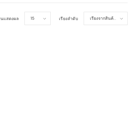
15
เรียงจากสินค้า
วนแสดงผล
เรียงลำดับ
ใหม่-เก่า