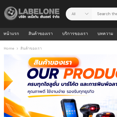
หน้าแรก
สินค้าของเรา
บริการของเรา
บทความ
Home
สินค้าของเรา
ศูนย์รวมบริการ
WMS คืออะ
บริหารคลังส
ดาวน์โหลดไดร์เวอร์
ความผิดพล
สต็อกแบบ R
วีดีโอแนะนำ
ปัญหาคลังสิ
ธุรกิจของคุ
ระบบ WMS
WMS กับ ER
อย่างไร? ท
ต้องใช้ร่วมก