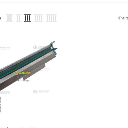
WMS: ธุรกิจ
้อมูลอะไรบ้าง
้ง
ล
จำน
้ดใน
ิเล็กทรอนิกส์
้ดในธุรกิจขน
ติกส์
้ดในธุรกิจ
าปลีก
าร์โค้ดในงาน
ม
้ดใน
มยานยนต์
้ดใน
สื้อผ้า