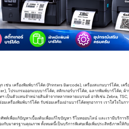
มสต็อก กับใช้
นอย่างไร?
กับธุรกิจที่
รทำงานของ
ับสินค้า จัด
็ก จนถึงจัดส่ง
FID และ
mputer ช่วย
S แม่นยำขึ้น
เช่น เครื่องพิมพ์บาร์โค้ด (Printers Barcode), เครื่องสแกนบาร์โค้ด, เครื
r), โปรแกรมออกแบบบาร์โค้ด, สติกเกอร์บาร์โค้ด, ฉลากพิมพ์บาร์โค้ด, ผ้าหม
ธุรกิจ 3PL,
ทฯ เป็นตัวแทนจำหน่ายสินค้าจากหลากหลายแบรนด์ อาทิเช่น Zebra, TSC, Ho
 E-Commerce:
อมเครื่องพิมพ์บาร์โค้ด รับซ่อมเครื่องอ่านบาร์โค้ดทุกอาการ เราใส่ใจในก
ด เพิ่ม
การจัดส่ง
พื่อแก้ปัญหาเบื้องต้นเพื่อแก้ไขปัญหา รีโมทออนไลน์ และเรามีบริการถึงที
งกับมาตรฐานคุณภาพ ทั้งหมดนี้เป็นบริการพิเศษเพื่อเพิ่มประสิทธิภาพให้กับบร
klist ก่อน