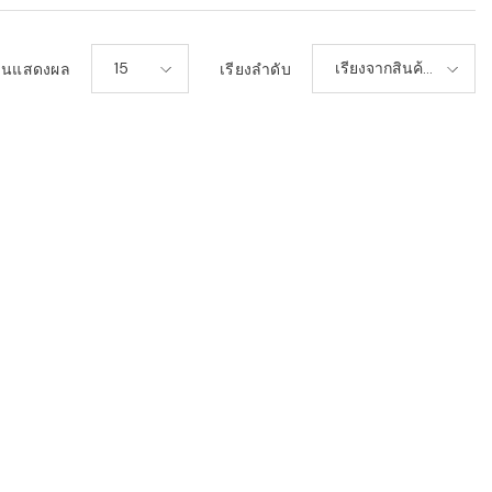
15
เรียงจากสินค้า
วนแสดงผล
เรียงลำดับ
ใหม่-เก่า