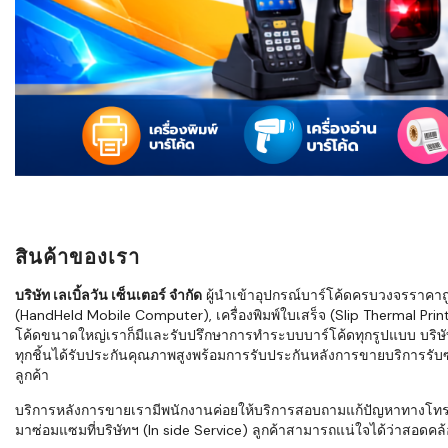
ใช้ Excel คุ
WMS ต่างกั
แบบไหนเหมาะ
กำลังเติบโต
ขั้นตอนกา
WMS ตั้งแต่ร
เก็บ หยิบ แพ
Barcode, R
Mobile Co
สินค้าของเรา
ให้ระบบ WM
อย่างไร
บริษัท เลเบิ้ลวัน เซ็นเตอร์ จำกัด
ผู้นำเข้าอุปกรณ์บาร์โค้ดครบวงจรราคาถูก 
(HandHeld Mobile Computer), เครื่องพิมพ์ใบเสร็จ (Slip Thermal Printe
WMS สำหรับ
โค้ดขนาดใหญ่เราก็มีและรับปรึกษาการทำระบบบาร์โค้ดทุกรูปแบบ บริษั
ค้าส่ง และ
ทุกชิ้นได้รับประกันคุณภาพสูงพร้อมการรับประกันหลังการขายบริการรับซ่
ลดการหยิบผิ
ลูกค้า
ความเร็วใน
บริการหลังการขายเรามีพนักงานค่อยให้บริการสอบถามแก้ปัญหาทางโทรศัพท์เ
มาซ่อมแซมที่บริษัทฯ (In side Service) ลูกค้าสามารถแน่ใจได้ว่าสอดคล้อ
แนะนำ Chec