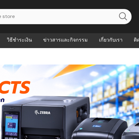
วิธีชำระเงิน
ข่าวสารและกิจกรรม
เกี่ยวกับเรา
ติ
ไร? ระบบ
Abouts
ินค้าที่ช่วยลด
FAQs
าดและควบคุม
eal-time
Our Customer
นค้าที่บอกว่า
ณควรเริ่มใช้
P ต่างกัน
ำไมหลายธุรกิจ
ัน