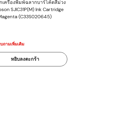
กเครื่องพิมพ์ฉลากบาร์โค้ดสีม่วง
son SJIC31P(M) Ink Cartridge
้ดใน
Magenta (C33S020645)
มอาหาร
้ดใน
เคมี
บถามเพิ่มเติม
้ดในด้านการ
หยิบลงตะกร้า
้ดในด้านการ
้ดในคลัง
่องพิมพ์บาร์
บาร์โค้ดคือ