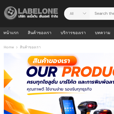
หน้าแรก
สินค้าของเรา
บริการของเรา
บทความ
Home
สินค้าของเรา
ศูนย์รวมบริการ
WMS คืออะ
บริหารคลังส
ดาวน์โหลดไดร์เวอร์
ความผิดพล
สต็อกแบบ R
วีดีโอแนะนำ
ปัญหาคลังสิ
ธุรกิจของคุ
ระบบ WMS
WMS กับ ER
อย่างไร? ท
ต้องใช้ร่วมก