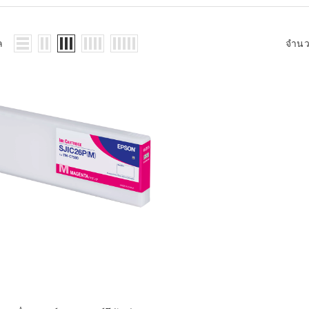
WMS: ธุรกิจ
้อมูลอะไรบ้าง
้ง
ล
จำน
้ดใน
ิเล็กทรอนิกส์
้ดในธุรกิจขน
ติกส์
้ดในธุรกิจ
าปลีก
าร์โค้ดในงาน
ม
้ดใน
มยานยนต์
้ดใน
สื้อผ้า