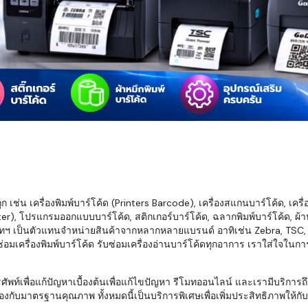
มสต็อก กับใช้
นอย่างไร?
กับธุรกิจที่
รทำงานของ
ับสินค้า จัด
็ก จนถึงจัดส่ง
FID และ
mputer ช่วย
S แม่นยำขึ้น
เช่น เครื่องพิมพ์บาร์โค้ด (Printers Barcode), เครื่องสแกนบาร์โค้ด, เครื
r), โปรแกรมออกแบบบาร์โค้ด, สติกเกอร์บาร์โค้ด, ฉลากพิมพ์บาร์โค้ด, ผ้าหม
ธุรกิจ 3PL,
ทฯ เป็นตัวแทนจำหน่ายสินค้าจากหลากหลายแบรนด์ อาทิเช่น Zebra, TSC, Ho
 E-Commerce:
อมเครื่องพิมพ์บาร์โค้ด รับซ่อมเครื่องอ่านบาร์โค้ดทุกอาการ เราใส่ใจในก
ด เพิ่ม
การจัดส่ง
พื่อแก้ปัญหาเบื้องต้นเพื่อแก้ไขปัญหา รีโมทออนไลน์ และเรามีบริการถึงที
งกับมาตรฐานคุณภาพ ทั้งหมดนี้เป็นบริการพิเศษเพื่อเพิ่มประสิทธิภาพให้กับบร
klist ก่อน