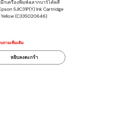
มึกเครื่องพิมพ์ฉลากบาร์โค้ดสี
Epson SJIC31P(Y) Ink Cartridge
้ดใน
Yellow (C33S020646)
มอาหาร
้ดใน
เคมี
บถามเพิ่มเติม
้ดในด้านการ
หยิบลงตะกร้า
้ดในด้านการ
้ดในคลัง
่องพิมพ์บาร์
บาร์โค้ดคือ