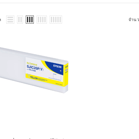
WMS: ธุรกิจ
้อมูลอะไรบ้าง
้ง
ล
จำน
้ดใน
ิเล็กทรอนิกส์
้ดในธุรกิจขน
ติกส์
้ดในธุรกิจ
าปลีก
าร์โค้ดในงาน
ม
้ดใน
มยานยนต์
้ดใน
สื้อผ้า