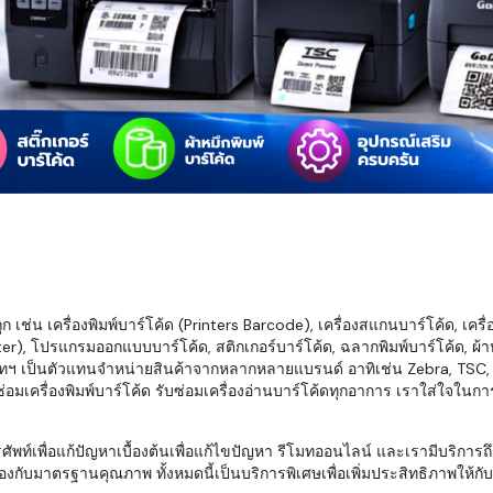
มสต็อก กับใช้
นอย่างไร?
กับธุรกิจที่
รทำงานของ
ับสินค้า จัด
็ก จนถึงจัดส่ง
FID และ
mputer ช่วย
S แม่นยำขึ้น
เช่น เครื่องพิมพ์บาร์โค้ด (Printers Barcode), เครื่องสแกนบาร์โค้ด, เครื
r), โปรแกรมออกแบบบาร์โค้ด, สติกเกอร์บาร์โค้ด, ฉลากพิมพ์บาร์โค้ด, ผ้าหม
ธุรกิจ 3PL,
ทฯ เป็นตัวแทนจำหน่ายสินค้าจากหลากหลายแบรนด์ อาทิเช่น Zebra, TSC, Ho
 E-Commerce:
อมเครื่องพิมพ์บาร์โค้ด รับซ่อมเครื่องอ่านบาร์โค้ดทุกอาการ เราใส่ใจในก
ด เพิ่ม
การจัดส่ง
พื่อแก้ปัญหาเบื้องต้นเพื่อแก้ไขปัญหา รีโมทออนไลน์ และเรามีบริการถึงที
งกับมาตรฐานคุณภาพ ทั้งหมดนี้เป็นบริการพิเศษเพื่อเพิ่มประสิทธิภาพให้กับบร
klist ก่อน