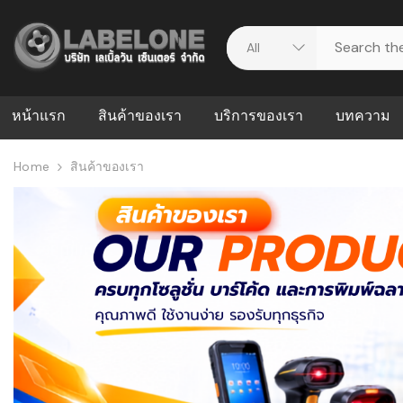
หน้าแรก
สินค้าของเรา
บริการของเรา
บทความ
Home
สินค้าของเรา
ศูนย์รวมบริการ
WMS คืออะ
บริหารคลังส
ดาวน์โหลดไดร์เวอร์
ความผิดพล
สต็อกแบบ R
วีดีโอแนะนำ
ปัญหาคลังสิ
ธุรกิจของคุ
ระบบ WMS
WMS กับ ER
อย่างไร? ท
ต้องใช้ร่วมก