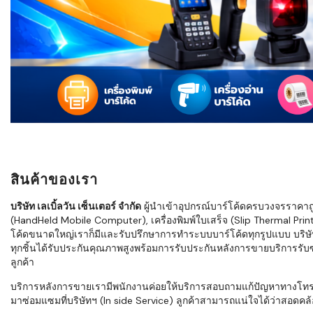
ใช้ Excel คุ
WMS ต่างกั
แบบไหนเหมาะ
กำลังเติบโต
ขั้นตอนกา
WMS ตั้งแต่ร
เก็บ หยิบ แพ
Barcode, R
Mobile Co
สินค้าของเรา
ให้ระบบ WM
อย่างไร
บริษัท เลเบิ้ลวัน เซ็นเตอร์ จำกัด
ผู้นำเข้าอุปกรณ์บาร์โค้ดครบวงจรราคาถูก 
(HandHeld Mobile Computer), เครื่องพิมพ์ใบเสร็จ (Slip Thermal Printe
WMS สำหรับ
โค้ดขนาดใหญ่เราก็มีและรับปรึกษาการทำระบบบาร์โค้ดทุกรูปแบบ บริษั
ค้าส่ง และ
ทุกชิ้นได้รับประกันคุณภาพสูงพร้อมการรับประกันหลังการขายบริการรับซ่
ลดการหยิบผิ
ลูกค้า
ความเร็วใน
บริการหลังการขายเรามีพนักงานค่อยให้บริการสอบถามแก้ปัญหาทางโทรศัพท์เ
มาซ่อมแซมที่บริษัทฯ (In side Service) ลูกค้าสามารถแน่ใจได้ว่าสอดคล้อ
แนะนำ Chec