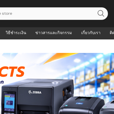
วิธีชำระเงิน
ข่าวสารและกิจกรรม
เกี่ยวกับเรา
ติ
ไร? ระบบ
Abouts
ินค้าที่ช่วยลด
FAQs
าดและควบคุม
eal-time
Our Customer
นค้าที่บอกว่า
ณควรเริ่มใช้
P ต่างกัน
ำไมหลายธุรกิจ
ัน