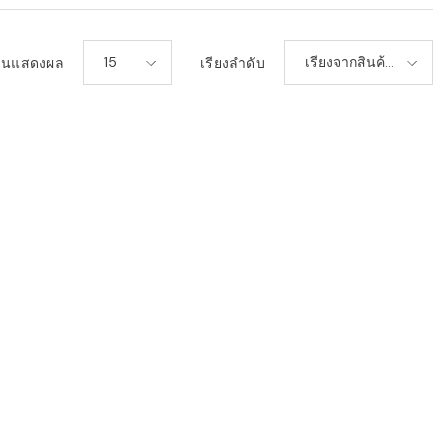
15
เรียงจากสินค้า
วนแสดงผล
เรียงลำดับ
ใหม่-เก่า