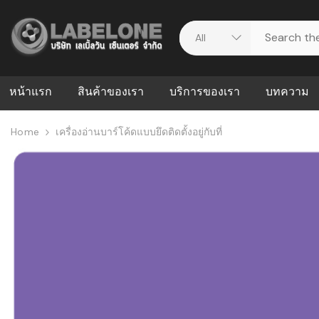
หน้าแรก
สินค้าของเรา
บริการของเรา
บทความ
Home
เครื่องอ่านบาร์โค้ดแบบยึดติดตั้งอยู่กับที่
ศูนย์รวมบริการ
WMS คืออะ
บริหารคลังส
ดาวน์โหลดไดร์เวอร์
ความผิดพล
สต็อกแบบ R
วีดีโอแนะนำ
ปัญหาคลังสิ
ธุรกิจของคุ
ระบบ WMS
WMS กับ ER
อย่างไร? ท
ต้องใช้ร่วมก