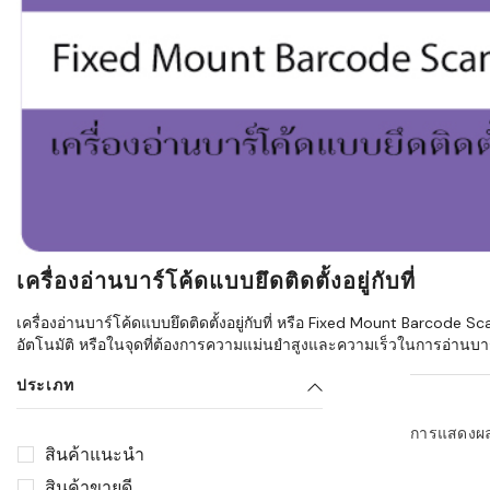
ใช้ Excel คุ
WMS ต่างกั
แบบไหนเหมาะ
กำลังเติบโต
ขั้นตอนกา
WMS ตั้งแต่ร
เก็บ หยิบ แพ
Barcode, R
Mobile Co
เครื่องอ่านบาร์โค้ดแบบยึดติดตั้งอยู่กับที่
ให้ระบบ WM
อย่างไร
เครื่องอ่านบาร์โค้ดแบบยึดติดตั้งอยู่กับที่ หรือ Fixed Mount Barcode 
อัตโนมัติ หรือในจุดที่ต้องการความแม่นยำสูงและความเร็วในการอ่านบาร
WMS สำหรับ
ค้าส่ง และ
ประเภท
ลดการหยิบผิ
การแสดงผ
ความเร็วใน
สินค้าแนะนำ
แนะนำ Chec
สินค้าขายดี