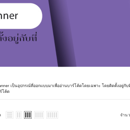
มสต็อก กับใช้
นอย่างไร?
กับธุรกิจที่
รทำงานของ
ับสินค้า จัด
็ก จนถึงจัดส่ง
FID และ
mputer ช่วย
S แม่นยำขึ้น
Scanner เป็นอุปกรณ์ที่ออกแบบมาเพื่ออ่านบาร์โค้ดโดยเฉพาะ โดยติดตั้งอยู่ก
์โค้ด
ธุรกิจ 3PL,
 E-Commerce:
ด เพิ่ม
ล
จำน
การจัดส่ง
klist ก่อน