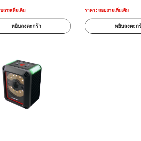
บถามเพิ่มเติม
ราคา : สอบถามเพิ่มเติม
้ดใน
มอาหาร
หยิบลงตะกร้า
หยิบลงตะกร
้ดใน
เคมี
้ดในด้านการ
้ดในด้านการ
้ดในคลัง
่องพิมพ์บาร์
บาร์โค้ดคือ