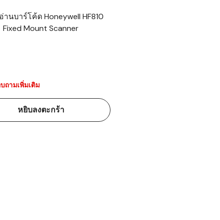
งอ่านบาร์โค้ด Honeywell HF810
าร์โค้ดคือ
Fixed Mount Scanner
าร์โค้ด
บาร์โค้ด
บถามเพิ่มเติม
ออะไร?
หยิบลงตะกร้า
่ชนิด