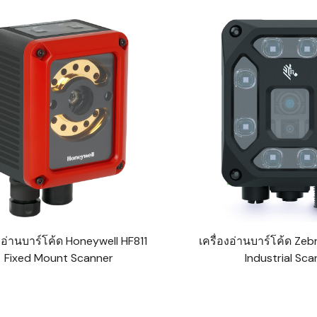
WMS: ธุรกิจ
้อมูลอะไรบ้าง
้ง
้ดใน
ิเล็กทรอนิกส์
้ดในธุรกิจขน
ติกส์
้ดในธุรกิจ
าปลีก
าร์โค้ดในงาน
ม
องอ่านบาร์โค้ด Honeywell HF811
เครื่องอ่านบาร์โค้ด Zeb
้ดใน
Fixed Mount Scanner
Industrial Sca
มยานยนต์
้ดใน
สื้อผ้า