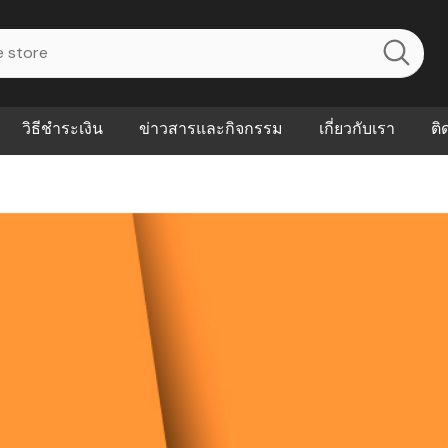
วิธีชำระเงิน
ข่าวสารและกิจกรรม
เกี่ยวกับเรา
ติ
ไร? ระบบ
Abouts
ินค้าที่ช่วยลด
FAQs
าดและควบคุม
eal-time
Our Customer
นค้าที่บอกว่า
ณควรเริ่มใช้
P ต่างกัน
ำไมหลายธุรกิจ
ัน