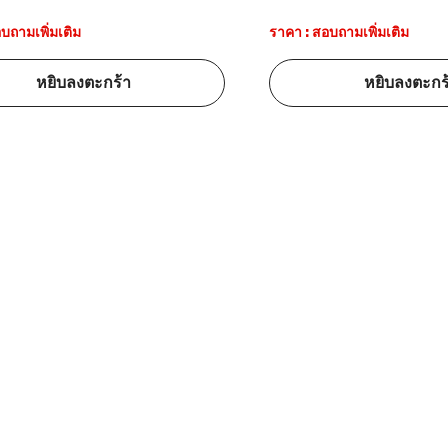
บถามเพิ่มเติม
ราคา : สอบถามเพิ่มเติม
้ดใน
มอาหาร
หยิบลงตะกร้า
หยิบลงตะกร
้ดใน
เคมี
้ดในด้านการ
้ดในด้านการ
้ดในคลัง
่องพิมพ์บาร์
บาร์โค้ดคือ