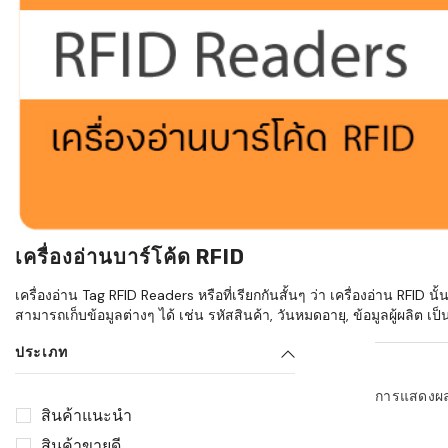
ใช้ Excel คุ
WMS ต่างกั
แบบไหนเหมาะ
กำลังเติบโต
ขั้นตอนกา
WMS ตั้งแต่ร
เก็บ หยิบ แพ
Barcode, R
Mobile Co
เครื่องอ่านบาร์โค้ด RFID
ให้ระบบ WM
อย่างไร
เครื่องอ่าน Tag RFID Readers หรือที่เรียกกันสั้นๆ ว่า เครื่องอ่าน RFID นั
สามารถเก็บข้อมูลต่างๆ ได้ เช่น รหัสสินค้า, วันหมดอายุ, ข้อมูลผู้ผลิต เป็
WMS สำหรับ
ค้าส่ง และ
ประเภท
ลดการหยิบผิ
การแสดงผ
ความเร็วใน
สินค้าแนะนำ
แนะนำ Chec
สินค้าขายดี