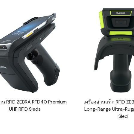
WMS: ธุรกิจ
้อมูลอะไรบ้าง
้ง
้ดใน
ิเล็กทรอนิกส์
้ดในธุรกิจขน
ติกส์
้ดในธุรกิจ
าปลีก
าร์โค้ดในงาน
ม
อ่าน RFID ZEBRA RFD40 Premium
เครื่องอ่านแท็ก RFID 
้ดใน
UHF RFID Sleds
Long-Range Ultra-Rug
มยานยนต์
Sled
้ดใน
สื้อผ้า