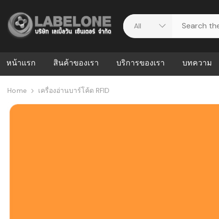
หน้าแรก
สินค้าของเรา
บริการของเรา
บทความ
Home
เครื่องอ่านบาร์โค้ด RFID
ศูนย์รวมบริการ
WMS คืออะ
บริหารคลังส
ดาวน์โหลดไดร์เวอร์
ความผิดพล
สต็อกแบบ R
วีดีโอแนะนำ
ปัญหาคลังสิ
ธุรกิจของคุ
ระบบ WMS
WMS กับ ER
อย่างไร? ท
ต้องใช้ร่วมก