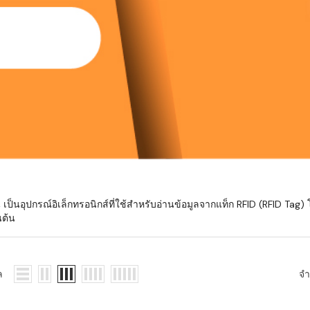
มสต็อก กับใช้
นอย่างไร?
กับธุรกิจที่
รทำงานของ
ับสินค้า จัด
็ก จนถึงจัดส่ง
FID และ
mputer ช่วย
S แม่นยำขึ้น
้น เป็นอุปกรณ์อิเล็กทรอนิกส์ที่ใช้สำหรับอ่านข้อมูลจากแท็ก RFID (RFID Tag) โด
นต้น
ธุรกิจ 3PL,
 E-Commerce:
ด เพิ่ม
ล
จ
การจัดส่ง
klist ก่อน