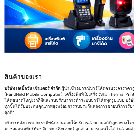
ใช้ Excel คุ
WMS ต่างกั
แบบไหนเหมาะ
กำลังเติบโต
ขั้นตอนกา
WMS ตั้งแต่ร
เก็บ หยิบ แพ
Barcode, R
Mobile Co
สินค้าของเรา
ให้ระบบ WM
อย่างไร
บริษัท เลเบิ้ลวัน เซ็นเตอร์ จำกัด
ผู้นำเข้าอุปกรณ์บาร์โค้ดครบวงจรราคาถูก 
(HandHeld Mobile Computer), เครื่องพิมพ์ใบเสร็จ (Slip Thermal Printe
WMS สำหรับ
โค้ดขนาดใหญ่เราก็มีและรับปรึกษาการทำระบบบาร์โค้ดทุกรูปแบบ บริษั
ค้าส่ง และ
ทุกชิ้นได้รับประกันคุณภาพสูงพร้อมการรับประกันหลังการขายบริการรับซ่
ลดการหยิบผิ
ลูกค้า
ความเร็วใน
บริการหลังการขายเรามีพนักงานค่อยให้บริการสอบถามแก้ปัญหาทางโทรศัพท์เ
มาซ่อมแซมที่บริษัทฯ (In side Service) ลูกค้าสามารถแน่ใจได้ว่าสอดคล้อ
แนะนำ Chec