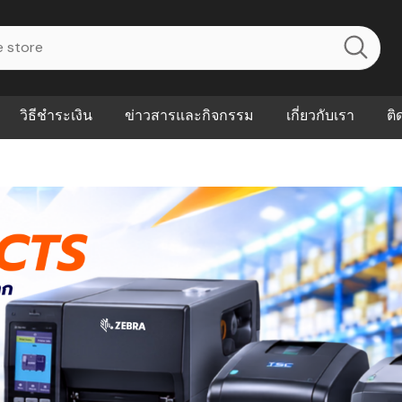
วิธีชำระเงิน
ข่าวสารและกิจกรรม
เกี่ยวกับเรา
ติ
ไร? ระบบ
Abouts
ินค้าที่ช่วยลด
FAQs
าดและควบคุม
eal-time
Our Customer
นค้าที่บอกว่า
ณควรเริ่มใช้
P ต่างกัน
ำไมหลายธุรกิจ
ัน