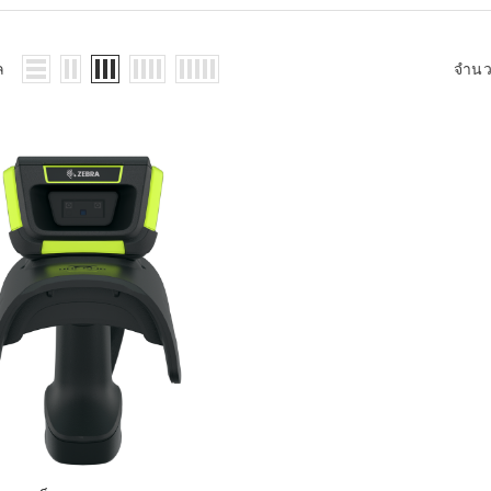
WMS: ธุรกิจ
้อมูลอะไรบ้าง
้ง
ล
จำน
้ดใน
ิเล็กทรอนิกส์
้ดในธุรกิจขน
ติกส์
้ดในธุรกิจ
าปลีก
าร์โค้ดในงาน
ม
้ดใน
มยานยนต์
้ดใน
สื้อผ้า