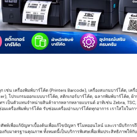
มสต็อก กับใช้
นอย่างไร?
กับธุรกิจที่
รทำงานของ
ับสินค้า จัด
็ก จนถึงจัดส่ง
FID และ
mputer ช่วย
S แม่นยำขึ้น
เช่น เครื่องพิมพ์บาร์โค้ด (Printers Barcode), เครื่องสแกนบาร์โค้ด, เครื
r), โปรแกรมออกแบบบาร์โค้ด, สติกเกอร์บาร์โค้ด, ฉลากพิมพ์บาร์โค้ด, ผ้าหม
ธุรกิจ 3PL,
ทฯ เป็นตัวแทนจำหน่ายสินค้าจากหลากหลายแบรนด์ อาทิเช่น Zebra, TSC, Ho
 E-Commerce:
อมเครื่องพิมพ์บาร์โค้ด รับซ่อมเครื่องอ่านบาร์โค้ดทุกอาการ เราใส่ใจในก
ด เพิ่ม
การจัดส่ง
พื่อแก้ปัญหาเบื้องต้นเพื่อแก้ไขปัญหา รีโมทออนไลน์ และเรามีบริการถึงที
งกับมาตรฐานคุณภาพ ทั้งหมดนี้เป็นบริการพิเศษเพื่อเพิ่มประสิทธิภาพให้กับบร
klist ก่อน