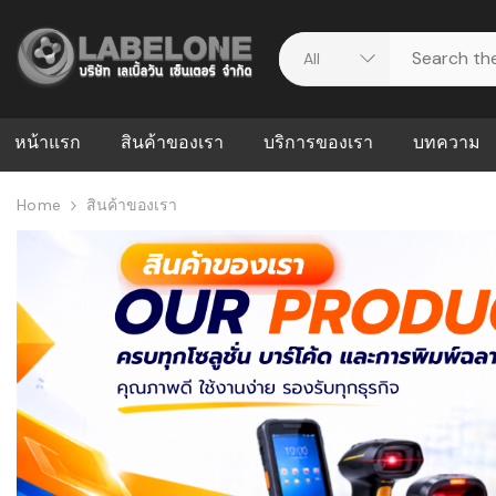
หน้าแรก
สินค้าของเรา
บริการของเรา
บทความ
Home
สินค้าของเรา
ศูนย์รวมบริการ
WMS คืออะ
บริหารคลังส
ดาวน์โหลดไดร์เวอร์
ความผิดพล
สต็อกแบบ R
วีดีโอแนะนำ
ปัญหาคลังสิ
ธุรกิจของคุ
ระบบ WMS
WMS กับ ER
อย่างไร? ท
ต้องใช้ร่วมก