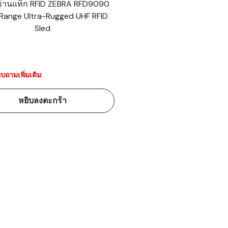
งอ่านแท็ก RFID ZEBRA RFD9090
Range Ultra-Rugged UHF RFID
้ดใน
Sled
มอาหาร
้ดใน
เคมี
บถามเพิ่มเติม
้ดในด้านการ
หยิบลงตะกร้า
้ดในด้านการ
้ดในคลัง
่องพิมพ์บาร์
บาร์โค้ดคือ