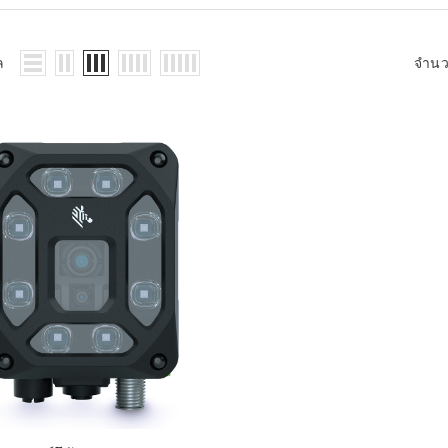
WMS: ธุรกิจ
้อมูลอะไรบ้าง
้ง
ล
จำน
้ดใน
ิเล็กทรอนิกส์
้ดในธุรกิจขน
ติกส์
้ดในธุรกิจ
าปลีก
าร์โค้ดในงาน
ม
้ดใน
มยานยนต์
้ดใน
สื้อผ้า