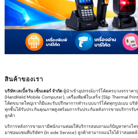
ใช้ Excel คุ
WMS ต่างกั
แบบไหนเหมาะ
กำลังเติบโต
ขั้นตอนกา
WMS ตั้งแต่ร
เก็บ หยิบ แพ
Barcode, R
Mobile Co
สินค้าของเรา
ให้ระบบ WM
อย่างไร
บริษัท เลเบิ้ลวัน เซ็นเตอร์ จำกัด
ผู้นำเข้าอุปกรณ์บาร์โค้ดครบวงจรราคาถูก 
(HandHeld Mobile Computer), เครื่องพิมพ์ใบเสร็จ (Slip Thermal Printe
WMS สำหรับ
โค้ดขนาดใหญ่เราก็มีและรับปรึกษาการทำระบบบาร์โค้ดทุกรูปแบบ บริษั
ค้าส่ง และ
ทุกชิ้นได้รับประกันคุณภาพสูงพร้อมการรับประกันหลังการขายบริการรับซ่
ลดการหยิบผิ
ลูกค้า
ความเร็วใน
บริการหลังการขายเรามีพนักงานค่อยให้บริการสอบถามแก้ปัญหาทางโทรศัพท์เ
มาซ่อมแซมที่บริษัทฯ (In side Service) ลูกค้าสามารถแน่ใจได้ว่าสอดคล้อ
แนะนำ Chec