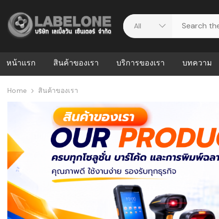
หน้าแรก
สินค้าของเรา
บริการของเรา
บทความ
Home
สินค้าของเรา
ศูนย์รวมบริการ
WMS คืออะ
บริหารคลังส
ดาวน์โหลดไดร์เวอร์
ความผิดพล
สต็อกแบบ R
วีดีโอแนะนำ
ปัญหาคลังสิ
ธุรกิจของคุ
ระบบ WMS
WMS กับ ER
อย่างไร? ท
ต้องใช้ร่วมก