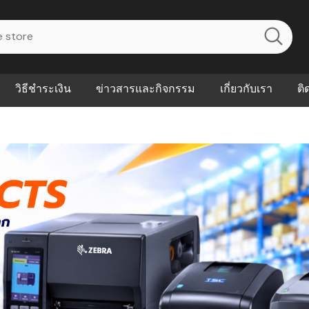
วิธีชำระเงิน
ข่าวสารและกิจกรรม
เกี่ยวกับเรา
ติ
ไร? ระบบ
Abouts
ินค้าที่ช่วยลด
FAQs
าดและควบคุม
eal-time
Our Customer
นค้าที่บอกว่า
ณควรเริ่มใช้
P ต่างกัน
ำไมหลายธุรกิจ
ัน