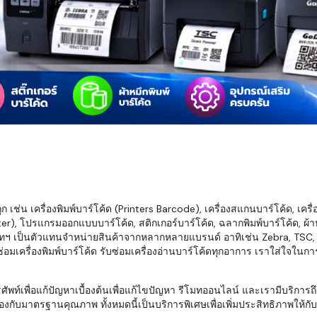
มสต็อก กับใช้
นอย่างไร?
กับธุรกิจที่
รทำงานของ
ับสินค้า จัด
็ก จนถึงจัดส่ง
FID และ
mputer ช่วย
S แม่นยำขึ้น
เช่น เครื่องพิมพ์บาร์โค้ด (Printers Barcode), เครื่องสแกนบาร์โค้ด, เครื
r), โปรแกรมออกแบบบาร์โค้ด, สติกเกอร์บาร์โค้ด, ฉลากพิมพ์บาร์โค้ด, ผ้าหม
ธุรกิจ 3PL,
ทฯ เป็นตัวแทนจำหน่ายสินค้าจากหลากหลายแบรนด์ อาทิเช่น Zebra, TSC, Ho
 E-Commerce:
อมเครื่องพิมพ์บาร์โค้ด รับซ่อมเครื่องอ่านบาร์โค้ดทุกอาการ เราใส่ใจในก
ด เพิ่ม
การจัดส่ง
พื่อแก้ปัญหาเบื้องต้นเพื่อแก้ไขปัญหา รีโมทออนไลน์ และเรามีบริการถึงที
งกับมาตรฐานคุณภาพ ทั้งหมดนี้เป็นบริการพิเศษเพื่อเพิ่มประสิทธิภาพให้กับบร
klist ก่อน