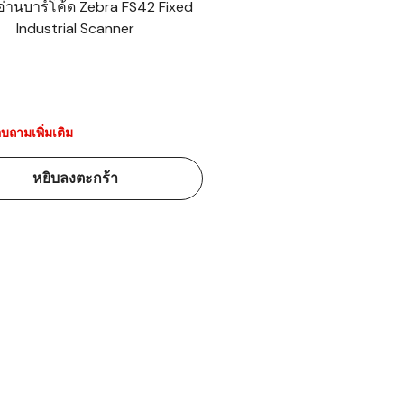
งอ่านบาร์โค้ด Zebra FS42 Fixed
Industrial Scanner
้ดใน
มอาหาร
้ดใน
เคมี
บถามเพิ่มเติม
้ดในด้านการ
หยิบลงตะกร้า
้ดในด้านการ
้ดในคลัง
่องพิมพ์บาร์
บาร์โค้ดคือ