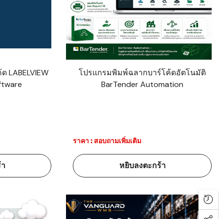
้ด LABELVIEW
โปรแกรมพิมพ์ฉลากบาร์โค้ดอัตโนมัติ
ftware
BarTender Automation
ราคา : สอบถามเพิ่มเติม
้า
หยิบลงตะกร้า
Rec