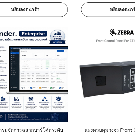
หยิบลงตะกร้า
หยิบลงตะกร
รมจัดการฉลากบาร์โค้ดระดับ
แผงควบคุมวงจร Front C