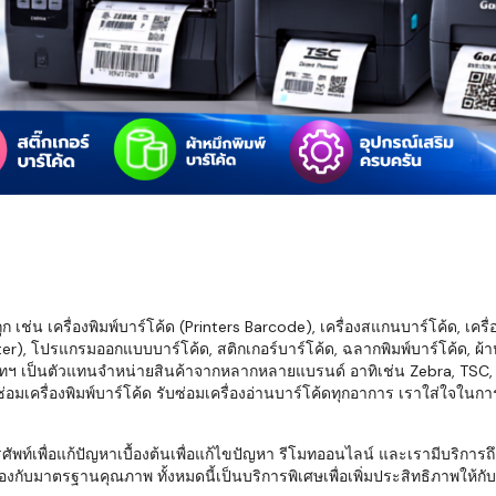
มสต็อก กับใช้
นอย่างไร?
กับธุรกิจที่
รทำงานของ
ับสินค้า จัด
็ก จนถึงจัดส่ง
FID และ
mputer ช่วย
S แม่นยำขึ้น
เช่น เครื่องพิมพ์บาร์โค้ด (Printers Barcode), เครื่องสแกนบาร์โค้ด, เครื
r), โปรแกรมออกแบบบาร์โค้ด, สติกเกอร์บาร์โค้ด, ฉลากพิมพ์บาร์โค้ด, ผ้าหม
ธุรกิจ 3PL,
ทฯ เป็นตัวแทนจำหน่ายสินค้าจากหลากหลายแบรนด์ อาทิเช่น Zebra, TSC, Ho
 E-Commerce:
อมเครื่องพิมพ์บาร์โค้ด รับซ่อมเครื่องอ่านบาร์โค้ดทุกอาการ เราใส่ใจในก
ด เพิ่ม
การจัดส่ง
พื่อแก้ปัญหาเบื้องต้นเพื่อแก้ไขปัญหา รีโมทออนไลน์ และเรามีบริการถึงที
งกับมาตรฐานคุณภาพ ทั้งหมดนี้เป็นบริการพิเศษเพื่อเพิ่มประสิทธิภาพให้กับบร
klist ก่อน