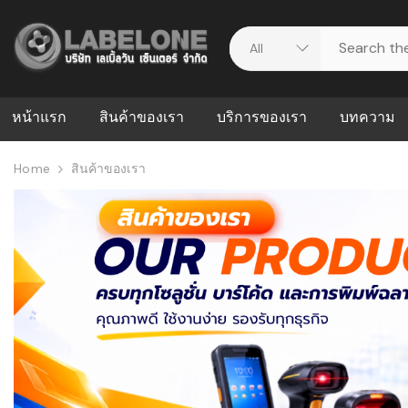
หน้าแรก
สินค้าของเรา
บริการของเรา
บทความ
Home
สินค้าของเรา
ศูนย์รวมบริการ
WMS คืออะ
บริหารคลังส
ดาวน์โหลดไดร์เวอร์
ความผิดพล
สต็อกแบบ R
วีดีโอแนะนำ
ปัญหาคลังสิ
ธุรกิจของคุ
ระบบ WMS
WMS กับ ER
อย่างไร? ท
ต้องใช้ร่วมก