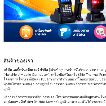
ใช้ Excel คุ
WMS ต่างกั
แบบไหนเหมาะ
กำลังเติบโต
ขั้นตอนกา
WMS ตั้งแต่ร
เก็บ หยิบ แพ
Barcode, R
Mobile Co
สินค้าของเรา
ให้ระบบ WM
อย่างไร
บริษัท เลเบิ้ลวัน เซ็นเตอร์ จำกัด
ผู้นำเข้าอุปกรณ์บาร์โค้ดครบวงจรราคาถูก 
(HandHeld Mobile Computer), เครื่องพิมพ์ใบเสร็จ (Slip Thermal Printe
WMS สำหรับ
โค้ดขนาดใหญ่เราก็มีและรับปรึกษาการทำระบบบาร์โค้ดทุกรูปแบบ บริษั
ค้าส่ง และ
ทุกชิ้นได้รับประกันคุณภาพสูงพร้อมการรับประกันหลังการขายบริการรับซ่
ลดการหยิบผิ
ลูกค้า
ความเร็วใน
บริการหลังการขายเรามีพนักงานค่อยให้บริการสอบถามแก้ปัญหาทางโทรศัพท์เ
มาซ่อมแซมที่บริษัทฯ (In side Service) ลูกค้าสามารถแน่ใจได้ว่าสอดคล้อ
แนะนำ Chec