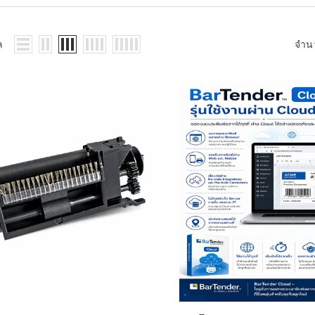
WMS: ธุรกิจ
้อมูลอะไรบ้าง
้ง
ล
จำน
้ดใน
ิเล็กทรอนิกส์
้ดในธุรกิจขน
ติกส์
้ดในธุรกิจ
าปลีก
าร์โค้ดในงาน
ม
้ดใน
มยานยนต์
้ดใน
สื้อผ้า