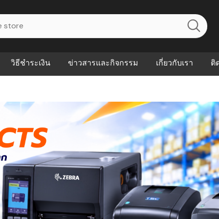
วิธีชำระเงิน
ข่าวสารและกิจกรรม
เกี่ยวกับเรา
ติ
ไร? ระบบ
Abouts
ินค้าที่ช่วยลด
FAQs
าดและควบคุม
eal-time
Our Customer
นค้าที่บอกว่า
ณควรเริ่มใช้
P ต่างกัน
ำไมหลายธุรกิจ
ัน