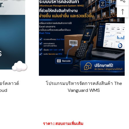
Soc
Bac
อร์คลาวด์
โปรแกรมบริหารจัดการคลังสินค้า The
oud
Vanguard WMS
ราคา : สอบถามเพิ่มเติม