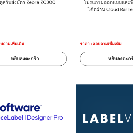
ดูลรับส่งบัตร Zebra ZC300
โปรแกรมออกแบบและพิ
โค้ดผ่าน Cloud BarT
้ดใน
มอาหาร
้ดใน
เคมี
บถามเพิ่มเติม
ราคา : สอบถามเพิ่มเติม
้ดในด้านการ
หยิบลงตะกร้า
หยิบลงตะกร
้ดในด้านการ
้ดในคลัง
่องพิมพ์บาร์
บาร์โค้ดคือ