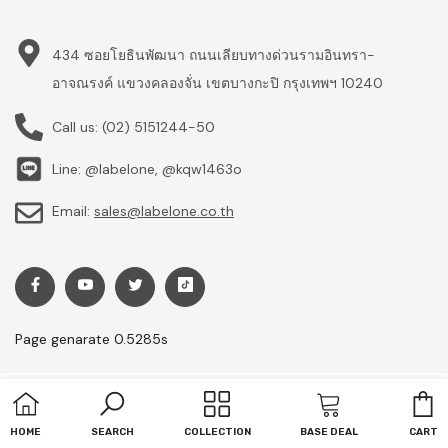
434 ซอยโยธินพัฒนา ถนนเลียบทางด่วนรามอินทรา-
อาจณรงค์ แขวงคลองจั่น เขตบางกะปิ กรุงเทพฯ 10240
Call us:
(02) 5151244-50
Line: @labelone, @kqw1463o
Email:
sales@labelone.co.th
Page genarate 0.5285s
C
Copyright © labelone.co.th. All rights reserved.
by Labelone Center Co.,Ltd.
HOME
SEARCH
COLLECTION
BASE DEAL
CART