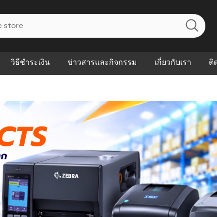
วิธีชำระเงิน
ข่าวสารและกิจกรรม
เกี่ยวกับเรา
ติ
ไร? ระบบ
Abouts
ินค้าที่ช่วยลด
FAQs
าดและควบคุม
eal-time
Our Customer
นค้าที่บอกว่า
ณควรเริ่มใช้
P ต่างกัน
ำไมหลายธุรกิจ
ัน