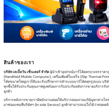
ใช้ Excel คุ
WMS ต่างกั
แบบไหนเหมาะ
กำลังเติบโต
ขั้นตอนกา
WMS ตั้งแต่ร
เก็บ หยิบ แพ
Barcode, R
Mobile Co
สินค้าของเรา
ให้ระบบ WM
อย่างไร
บริษัท เลเบิ้ลวัน เซ็นเตอร์ จำกัด
ผู้นำเข้าอุปกรณ์บาร์โค้ดครบวงจรราคาถูก 
(HandHeld Mobile Computer), เครื่องพิมพ์ใบเสร็จ (Slip Thermal Printe
WMS สำหรับ
โค้ดขนาดใหญ่เราก็มีและรับปรึกษาการทำระบบบาร์โค้ดทุกรูปแบบ บริษั
ค้าส่ง และ
ทุกชิ้นได้รับประกันคุณภาพสูงพร้อมการรับประกันหลังการขายบริการรับซ่
ลดการหยิบผิ
ลูกค้า
ความเร็วใน
บริการหลังการขายเรามีพนักงานค่อยให้บริการสอบถามแก้ปัญหาทางโทรศัพท์เ
มาซ่อมแซมที่บริษัทฯ (In side Service) ลูกค้าสามารถแน่ใจได้ว่าสอดคล้อ
แนะนำ Chec