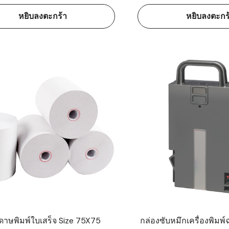
หยิบลงตะกร้า
หยิบลงตะกร
ดาษพิมพ์ใบเสร็จ Size 75X75
กล่องซับหมึกเครื่องพิมพ์