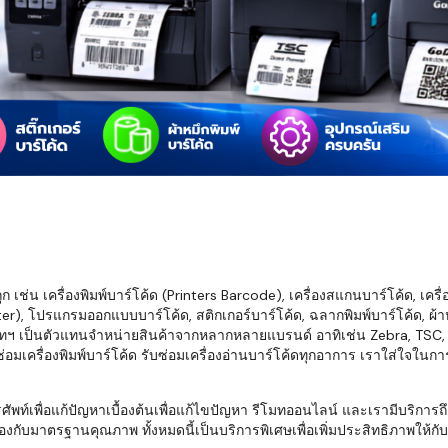
มสต็อก กับใช้
นอย่างไร?
กับธุรกิจที่
รทำงานของ
ับสินค้า จัด
็ก จนถึงจัดส่ง
FID และ
mputer ช่วย
S แม่นยำขึ้น
เช่น เครื่องพิมพ์บาร์โค้ด (Printers Barcode), เครื่องสแกนบาร์โค้ด, เครื
r), โปรแกรมออกแบบบาร์โค้ด, สติกเกอร์บาร์โค้ด, ฉลากพิมพ์บาร์โค้ด, ผ้าหม
ธุรกิจ 3PL,
ทฯ เป็นตัวแทนจำหน่ายสินค้าจากหลากหลายแบรนด์ อาทิเช่น Zebra, TSC, Ho
 E-Commerce:
อมเครื่องพิมพ์บาร์โค้ด รับซ่อมเครื่องอ่านบาร์โค้ดทุกอาการ เราใส่ใจในก
ด เพิ่ม
การจัดส่ง
พื่อแก้ปัญหาเบื้องต้นเพื่อแก้ไขปัญหา รีโมทออนไลน์ และเรามีบริการถึงที
งกับมาตรฐานคุณภาพ ทั้งหมดนี้เป็นบริการพิเศษเพื่อเพิ่มประสิทธิภาพให้กับบร
klist ก่อน