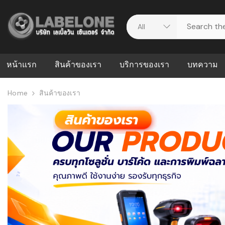
หน้าแรก
สินค้าของเรา
บริการของเรา
บทความ
Home
สินค้าของเรา
ศูนย์รวมบริการ
WMS คืออะ
บริหารคลังส
ดาวน์โหลดไดร์เวอร์
ความผิดพล
สต็อกแบบ R
วีดีโอแนะนำ
ปัญหาคลังสิ
ธุรกิจของคุ
ระบบ WMS
WMS กับ ER
อย่างไร? ท
ต้องใช้ร่วมก