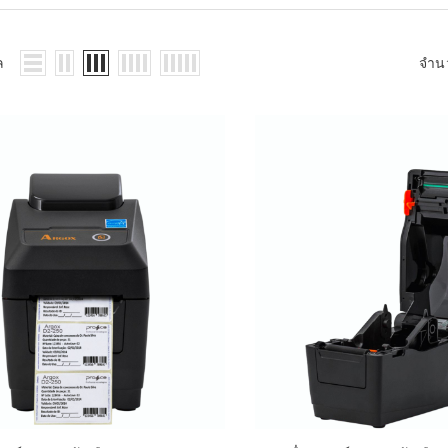
WMS: ธุรกิจ
้อมูลอะไรบ้าง
้ง
ล
จำน
้ดใน
ิเล็กทรอนิกส์
้ดในธุรกิจขน
ติกส์
้ดในธุรกิจ
าปลีก
าร์โค้ดในงาน
ม
้ดใน
มยานยนต์
้ดใน
สื้อผ้า