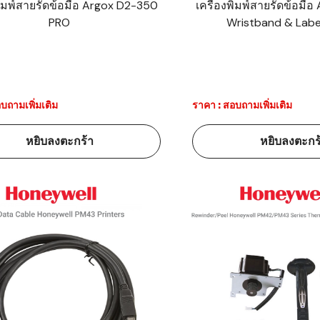
พิมพ์สายรัดข้อมือ Argox D2-350
เครื่องพิมพ์สายรัดข้อมื
PRO
Wristband & Label
้ดใน
มอาหาร
้ดใน
เคมี
บถามเพิ่มเติม
ราคา : สอบถามเพิ่มเติม
้ดในด้านการ
หยิบลงตะกร้า
หยิบลงตะกร
้ดในด้านการ
้ดในคลัง
่องพิมพ์บาร์
บาร์โค้ดคือ