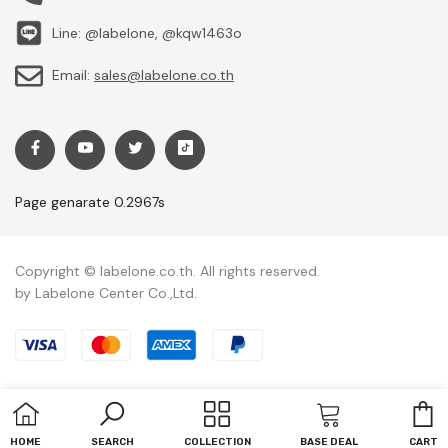
Line: @labelone, @kqw1463o
Email:
sales@labelone.co.th
Page genarate 0.2967s
Copyright © labelone.co.th. All rights reserved.
by Labelone Center Co.,Ltd.
Payment methods
C
HOME
SEARCH
COLLECTION
BASE DEAL
CART