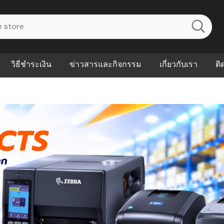
วิธีชำระเงิน
ข่าวสารและกิจกรรม
เกี่ยวกับเรา
ติ
ไร? ระบบ
Abouts
ินค้าที่ช่วยลด
FAQs
าดและควบคุม
eal-time
Our Customer
นค้าที่บอกว่า
ณควรเริ่มใช้
P ต่างกัน
ำไมหลายธุรกิจ
ัน