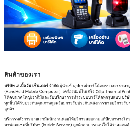
ใช้ Excel คุ
WMS ต่างกั
แบบไหนเหมาะ
กำลังเติบโต
ขั้นตอนกา
WMS ตั้งแต่ร
เก็บ หยิบ แพ
Barcode, R
Mobile Co
สินค้าของเรา
ให้ระบบ WM
อย่างไร
บริษัท เลเบิ้ลวัน เซ็นเตอร์ จำกัด
ผู้นำเข้าอุปกรณ์บาร์โค้ดครบวงจรราคาถูก 
(HandHeld Mobile Computer), เครื่องพิมพ์ใบเสร็จ (Slip Thermal Printe
WMS สำหรับ
โค้ดขนาดใหญ่เราก็มีและรับปรึกษาการทำระบบบาร์โค้ดทุกรูปแบบ บริษั
ค้าส่ง และ
ทุกชิ้นได้รับประกันคุณภาพสูงพร้อมการรับประกันหลังการขายบริการรับซ่
ลดการหยิบผิ
ลูกค้า
ความเร็วใน
บริการหลังการขายเรามีพนักงานค่อยให้บริการสอบถามแก้ปัญหาทางโทรศัพท์เ
มาซ่อมแซมที่บริษัทฯ (In side Service) ลูกค้าสามารถแน่ใจได้ว่าสอดคล้อ
แนะนำ Chec