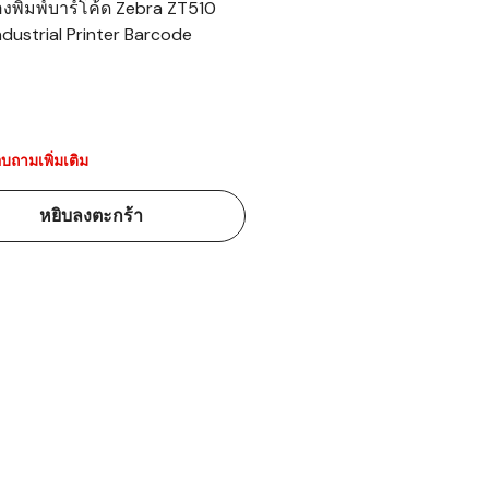
่องพิมพ์บาร์โค้ด Zebra ZT510
ndustrial Printer Barcode
้ดใน
มอาหาร
้ดใน
เคมี
บถามเพิ่มเติม
้ดในด้านการ
หยิบลงตะกร้า
้ดในด้านการ
้ดในคลัง
่องพิมพ์บาร์
บาร์โค้ดคือ