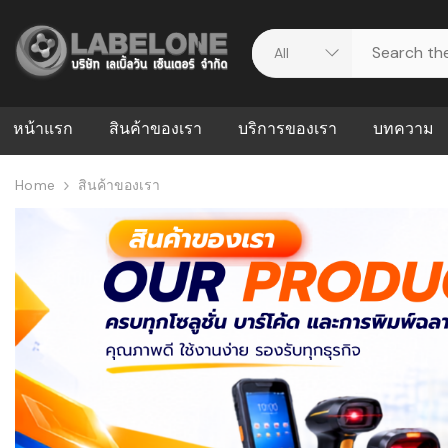
หน้าแรก
สินค้าของเรา
บริการของเรา
บทความ
Home
สินค้าของเรา
ศูนย์รวมบริการ
WMS คืออะ
บริหารคลังส
ดาวน์โหลดไดร์เวอร์
ความผิดพล
สต็อกแบบ R
วีดีโอแนะนำ
ปัญหาคลังสิ
ธุรกิจของคุ
ระบบ WMS
WMS กับ ER
อย่างไร? ท
ต้องใช้ร่วมก