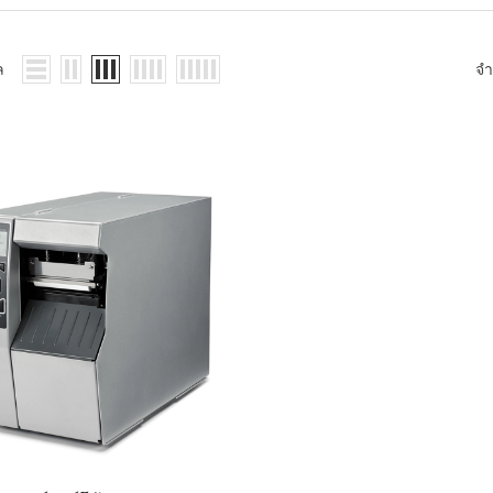
WMS: ธุรกิจ
้อมูลอะไรบ้าง
้ง
ล
จ
้ดใน
ิเล็กทรอนิกส์
้ดในธุรกิจขน
ติกส์
้ดในธุรกิจ
าปลีก
าร์โค้ดในงาน
ม
้ดใน
มยานยนต์
้ดใน
สื้อผ้า