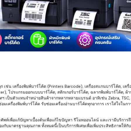
มสต็อก กับใช้
นอย่างไร?
กับธุรกิจที่
รทำงานของ
ับสินค้า จัด
็ก จนถึงจัดส่ง
FID และ
mputer ช่วย
S แม่นยำขึ้น
เช่น เครื่องพิมพ์บาร์โค้ด (Printers Barcode), เครื่องสแกนบาร์โค้ด, เครื
r), โปรแกรมออกแบบบาร์โค้ด, สติกเกอร์บาร์โค้ด, ฉลากพิมพ์บาร์โค้ด, ผ้าหม
ธุรกิจ 3PL,
ทฯ เป็นตัวแทนจำหน่ายสินค้าจากหลากหลายแบรนด์ อาทิเช่น Zebra, TSC, Ho
 E-Commerce:
อมเครื่องพิมพ์บาร์โค้ด รับซ่อมเครื่องอ่านบาร์โค้ดทุกอาการ เราใส่ใจในก
ด เพิ่ม
การจัดส่ง
พื่อแก้ปัญหาเบื้องต้นเพื่อแก้ไขปัญหา รีโมทออนไลน์ และเรามีบริการถึงที
งกับมาตรฐานคุณภาพ ทั้งหมดนี้เป็นบริการพิเศษเพื่อเพิ่มประสิทธิภาพให้กับบร
klist ก่อน