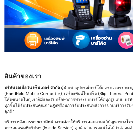
ใช้ Excel คุ
WMS ต่างกั
แบบไหนเหมาะ
กำลังเติบโต
ขั้นตอนกา
WMS ตั้งแต่ร
เก็บ หยิบ แพ
Barcode, R
Mobile Co
สินค้าของเรา
ให้ระบบ WM
อย่างไร
บริษัท เลเบิ้ลวัน เซ็นเตอร์ จำกัด
ผู้นำเข้าอุปกรณ์บาร์โค้ดครบวงจรราคาถูก 
(HandHeld Mobile Computer), เครื่องพิมพ์ใบเสร็จ (Slip Thermal Printe
WMS สำหรับ
โค้ดขนาดใหญ่เราก็มีและรับปรึกษาการทำระบบบาร์โค้ดทุกรูปแบบ บริษั
ค้าส่ง และ
ทุกชิ้นได้รับประกันคุณภาพสูงพร้อมการรับประกันหลังการขายบริการรับซ่
ลดการหยิบผิ
ลูกค้า
ความเร็วใน
บริการหลังการขายเรามีพนักงานค่อยให้บริการสอบถามแก้ปัญหาทางโทรศัพท์เ
มาซ่อมแซมที่บริษัทฯ (In side Service) ลูกค้าสามารถแน่ใจได้ว่าสอดคล้อ
แนะนำ Chec