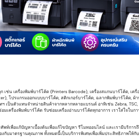
มสต็อก กับใช้
นอย่างไร?
กับธุรกิจที่
รทำงานของ
ับสินค้า จัด
็ก จนถึงจัดส่ง
FID และ
mputer ช่วย
S แม่นยำขึ้น
เช่น เครื่องพิมพ์บาร์โค้ด (Printers Barcode), เครื่องสแกนบาร์โค้ด, เครื
r), โปรแกรมออกแบบบาร์โค้ด, สติกเกอร์บาร์โค้ด, ฉลากพิมพ์บาร์โค้ด, ผ้าหม
ธุรกิจ 3PL,
ทฯ เป็นตัวแทนจำหน่ายสินค้าจากหลากหลายแบรนด์ อาทิเช่น Zebra, TSC, Ho
 E-Commerce:
อมเครื่องพิมพ์บาร์โค้ด รับซ่อมเครื่องอ่านบาร์โค้ดทุกอาการ เราใส่ใจในก
ด เพิ่ม
การจัดส่ง
พื่อแก้ปัญหาเบื้องต้นเพื่อแก้ไขปัญหา รีโมทออนไลน์ และเรามีบริการถึงที
งกับมาตรฐานคุณภาพ ทั้งหมดนี้เป็นบริการพิเศษเพื่อเพิ่มประสิทธิภาพให้กับบร
klist ก่อน