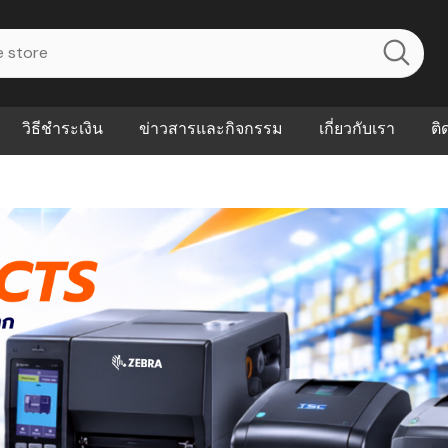
วิธีชำระเงิน
ข่าวสารและกิจกรรม
เกี่ยวกับเรา
ติ
ไร? ระบบ
Abouts
ินค้าที่ช่วยลด
FAQs
าดและควบคุม
eal-time
Our Customer
นค้าที่บอกว่า
ณควรเริ่มใช้
P ต่างกัน
ำไมหลายธุรกิจ
ัน