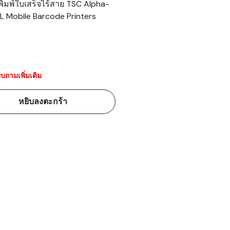
งพิมพ์ใบเสร็จไร้สาย TSC Alpha-
L Mobile Barcode Printers
้ดใน
มอาหาร
้ดใน
เคมี
บถามเพิ่มเติม
้ดในด้านการ
หยิบลงตะกร้า
้ดในด้านการ
้ดในคลัง
่องพิมพ์บาร์
บาร์โค้ดคือ