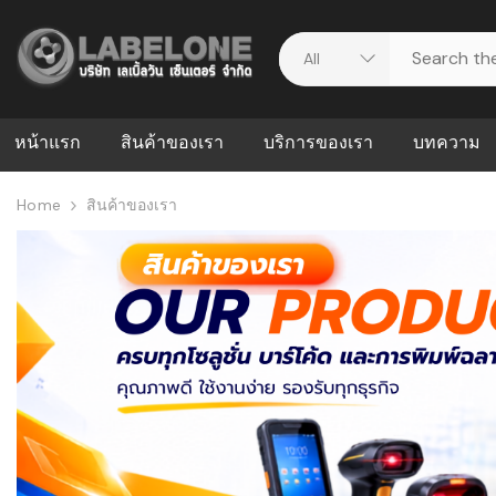
หน้าแรก
สินค้าของเรา
บริการของเรา
บทความ
Home
สินค้าของเรา
ศูนย์รวมบริการ
WMS คืออะ
บริหารคลังส
ดาวน์โหลดไดร์เวอร์
ความผิดพล
สต็อกแบบ R
วีดีโอแนะนำ
ปัญหาคลังสิ
ธุรกิจของคุ
ระบบ WMS
WMS กับ ER
อย่างไร? ท
ต้องใช้ร่วมก