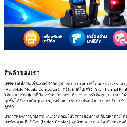
ใช้ Excel คุ
WMS ต่างกั
แบบไหนเหมาะ
กำลังเติบโต
ขั้นตอนกา
WMS ตั้งแต่ร
เก็บ หยิบ แพ
Barcode, R
Mobile Co
สินค้าของเรา
ให้ระบบ WM
อย่างไร
บริษัท เลเบิ้ลวัน เซ็นเตอร์ จำกัด
ผู้นำเข้าอุปกรณ์บาร์โค้ดครบวงจรราคาถูก 
(HandHeld Mobile Computer), เครื่องพิมพ์ใบเสร็จ (Slip Thermal Printe
WMS สำหรับ
โค้ดขนาดใหญ่เราก็มีและรับปรึกษาการทำระบบบาร์โค้ดทุกรูปแบบ บริษั
ค้าส่ง และ
ทุกชิ้นได้รับประกันคุณภาพสูงพร้อมการรับประกันหลังการขายบริการรับซ่
ลดการหยิบผิ
ลูกค้า
ความเร็วใน
บริการหลังการขายเรามีพนักงานค่อยให้บริการสอบถามแก้ปัญหาทางโทรศัพท์เ
มาซ่อมแซมที่บริษัทฯ (In side Service) ลูกค้าสามารถแน่ใจได้ว่าสอดคล้อ
แนะนำ Chec