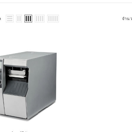
WMS: ธุรกิจ
้อมูลอะไรบ้าง
้ง
ล
จำน
้ดใน
ิเล็กทรอนิกส์
้ดในธุรกิจขน
ติกส์
้ดในธุรกิจ
าปลีก
าร์โค้ดในงาน
ม
้ดใน
มยานยนต์
้ดใน
สื้อผ้า