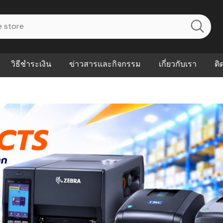
วิธีชำระเงิน
ข่าวสารและกิจกรรม
เกี่ยวกับเรา
ติ
ไร? ระบบ
Abouts
ินค้าที่ช่วยลด
FAQs
าดและควบคุม
eal-time
Our Customer
นค้าที่บอกว่า
ณควรเริ่มใช้
P ต่างกัน
ำไมหลายธุรกิจ
ัน