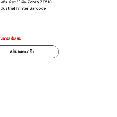
่องพิมพ์บาร์โค้ด Zebra ZT510
ndustrial Printer Barcode
้ดใน
มอาหาร
้ดใน
เคมี
บถามเพิ่มเติม
้ดในด้านการ
หยิบลงตะกร้า
้ดในด้านการ
้ดในคลัง
่องพิมพ์บาร์
บาร์โค้ดคือ