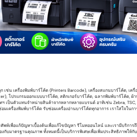
มสต็อก กับใช้
นอย่างไร?
กับธุรกิจที่
รทำงานของ
ับสินค้า จัด
็ก จนถึงจัดส่ง
FID และ
mputer ช่วย
S แม่นยำขึ้น
เช่น เครื่องพิมพ์บาร์โค้ด (Printers Barcode), เครื่องสแกนบาร์โค้ด, เครื
r), โปรแกรมออกแบบบาร์โค้ด, สติกเกอร์บาร์โค้ด, ฉลากพิมพ์บาร์โค้ด, ผ้าหม
ธุรกิจ 3PL,
ทฯ เป็นตัวแทนจำหน่ายสินค้าจากหลากหลายแบรนด์ อาทิเช่น Zebra, TSC, Ho
 E-Commerce:
อมเครื่องพิมพ์บาร์โค้ด รับซ่อมเครื่องอ่านบาร์โค้ดทุกอาการ เราใส่ใจในก
ด เพิ่ม
การจัดส่ง
พื่อแก้ปัญหาเบื้องต้นเพื่อแก้ไขปัญหา รีโมทออนไลน์ และเรามีบริการถึงที
งกับมาตรฐานคุณภาพ ทั้งหมดนี้เป็นบริการพิเศษเพื่อเพิ่มประสิทธิภาพให้กับบร
klist ก่อน