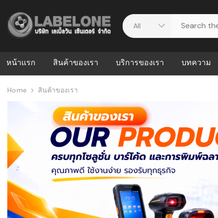
หน้าแรก
สินค้าของเรา
บริการของเรา
บทความ
Home
สินค้าของเรา
ศูนย์รวมบริการ
WMS คืออะ
บริหารคลังส
ดาวน์โหลดไดร์เวอร์
ความผิดพล
สต็อกแบบ R
วีดีโอแนะนำ
ปัญหาคลังสิ
ธุรกิจของคุ
ระบบ WMS
WMS กับ ER
อย่างไร? ท
ต้องใช้ร่วมก