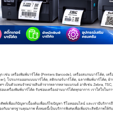
มสต็อก กับใช้
นอย่างไร?
กับธุรกิจที่
รทำงานของ
ับสินค้า จัด
็ก จนถึงจัดส่ง
FID และ
mputer ช่วย
S แม่นยำขึ้น
เช่น เครื่องพิมพ์บาร์โค้ด (Printers Barcode), เครื่องสแกนบาร์โค้ด, เครื
r), โปรแกรมออกแบบบาร์โค้ด, สติกเกอร์บาร์โค้ด, ฉลากพิมพ์บาร์โค้ด, ผ้าหม
ธุรกิจ 3PL,
ทฯ เป็นตัวแทนจำหน่ายสินค้าจากหลากหลายแบรนด์ อาทิเช่น Zebra, TSC, Ho
 E-Commerce:
อมเครื่องพิมพ์บาร์โค้ด รับซ่อมเครื่องอ่านบาร์โค้ดทุกอาการ เราใส่ใจในก
ด เพิ่ม
การจัดส่ง
พื่อแก้ปัญหาเบื้องต้นเพื่อแก้ไขปัญหา รีโมทออนไลน์ และเรามีบริการถึงที
งกับมาตรฐานคุณภาพ ทั้งหมดนี้เป็นบริการพิเศษเพื่อเพิ่มประสิทธิภาพให้กับบร
klist ก่อน