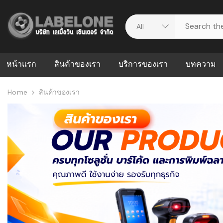
หน้าแรก
สินค้าของเรา
บริการของเรา
บทความ
Home
สินค้าของเรา
ศูนย์รวมบริการ
WMS คืออะ
บริหารคลังส
ดาวน์โหลดไดร์เวอร์
ความผิดพล
สต็อกแบบ R
วีดีโอแนะนำ
ปัญหาคลังสิ
ธุรกิจของคุ
ระบบ WMS
WMS กับ ER
อย่างไร? ท
ต้องใช้ร่วมก