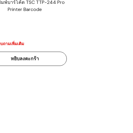
งพิมพ์บาร์โค้ด TSC TTP-244 Pro
Printer Barcode
้ดใน
มอาหาร
้ดใน
เคมี
บถามเพิ่มเติม
้ดในด้านการ
หยิบลงตะกร้า
้ดในด้านการ
้ดในคลัง
่องพิมพ์บาร์
บาร์โค้ดคือ