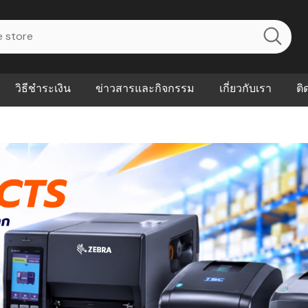
วิธีชำระเงิน
ข่าวสารและกิจกรรม
เกี่ยวกับเรา
ติ
ไร? ระบบ
Abouts
ินค้าที่ช่วยลด
FAQs
าดและควบคุม
eal-time
Our Customer
นค้าที่บอกว่า
ณควรเริ่มใช้
P ต่างกัน
ำไมหลายธุรกิจ
ัน