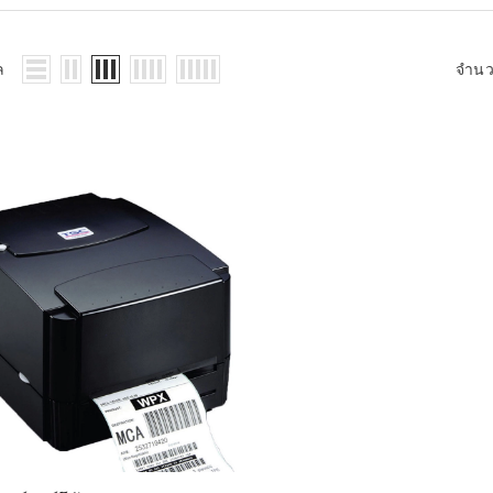
WMS: ธุรกิจ
้อมูลอะไรบ้าง
้ง
ล
จำน
้ดใน
ิเล็กทรอนิกส์
้ดในธุรกิจขน
ติกส์
้ดในธุรกิจ
าปลีก
าร์โค้ดในงาน
ม
้ดใน
มยานยนต์
้ดใน
สื้อผ้า