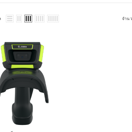
WMS: ธุรกิจ
้อมูลอะไรบ้าง
้ง
ล
จำน
้ดใน
ิเล็กทรอนิกส์
้ดในธุรกิจขน
ติกส์
้ดในธุรกิจ
าปลีก
าร์โค้ดในงาน
ม
้ดใน
มยานยนต์
้ดใน
สื้อผ้า