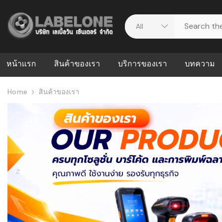
หน้าแรก
สินค้าของเรา
บริการของเรา
บทความ
Home
สินค้าของเรา
ศูนย์รวมบริการ
WMS คืออะ
บริหารคลังส
ดาวน์โหลดไดร์เวอร์
ความผิดพล
สต็อกแบบ R
วีดีโอแนะนำ
ปัญหาคลังสิ
ธุรกิจของคุ
ระบบ WMS
WMS กับ ER
อย่างไร? ท
ต้องใช้ร่วมก