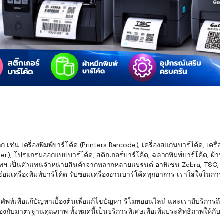
มสต็อก กับใช้
นอย่างไร?
กับธุรกิจที่
รทำงานของ
ับสินค้า จัด
็ก จนถึงจัดส่ง
FID และ
mputer ช่วย
S แม่นยำขึ้น
เช่น เครื่องพิมพ์บาร์โค้ด (Printers Barcode), เครื่องสแกนบาร์โค้ด, เครื
r), โปรแกรมออกแบบบาร์โค้ด, สติกเกอร์บาร์โค้ด, ฉลากพิมพ์บาร์โค้ด, ผ้าหม
ธุรกิจ 3PL,
ทฯ เป็นตัวแทนจำหน่ายสินค้าจากหลากหลายแบรนด์ อาทิเช่น Zebra, TSC, Ho
 E-Commerce:
อมเครื่องพิมพ์บาร์โค้ด รับซ่อมเครื่องอ่านบาร์โค้ดทุกอาการ เราใส่ใจในก
ด เพิ่ม
การจัดส่ง
พื่อแก้ปัญหาเบื้องต้นเพื่อแก้ไขปัญหา รีโมทออนไลน์ และเรามีบริการถึงที
งกับมาตรฐานคุณภาพ ทั้งหมดนี้เป็นบริการพิเศษเพื่อเพิ่มประสิทธิภาพให้กับบร
klist ก่อน