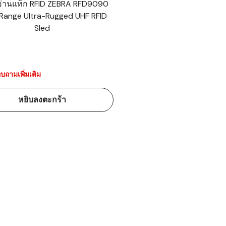
งอ่านแท็ก RFID ZEBRA RFD9090
Range Ultra-Rugged UHF RFID
้ดใน
Sled
มอาหาร
้ดใน
เคมี
บถามเพิ่มเติม
้ดในด้านการ
หยิบลงตะกร้า
้ดในด้านการ
้ดในคลัง
่องพิมพ์บาร์
บาร์โค้ดคือ