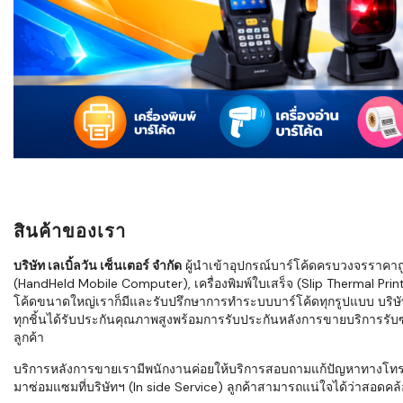
ใช้ Excel คุ
WMS ต่างกั
แบบไหนเหมาะ
กำลังเติบโต
ขั้นตอนกา
WMS ตั้งแต่ร
เก็บ หยิบ แพ
Barcode, R
Mobile Co
สินค้าของเรา
ให้ระบบ WM
อย่างไร
บริษัท เลเบิ้ลวัน เซ็นเตอร์ จำกัด
ผู้นำเข้าอุปกรณ์บาร์โค้ดครบวงจรราคาถูก 
(HandHeld Mobile Computer), เครื่องพิมพ์ใบเสร็จ (Slip Thermal Printe
WMS สำหรับ
โค้ดขนาดใหญ่เราก็มีและรับปรึกษาการทำระบบบาร์โค้ดทุกรูปแบบ บริษั
ค้าส่ง และ
ทุกชิ้นได้รับประกันคุณภาพสูงพร้อมการรับประกันหลังการขายบริการรับซ่
ลดการหยิบผิ
ลูกค้า
ความเร็วใน
บริการหลังการขายเรามีพนักงานค่อยให้บริการสอบถามแก้ปัญหาทางโทรศัพท์เ
มาซ่อมแซมที่บริษัทฯ (In side Service) ลูกค้าสามารถแน่ใจได้ว่าสอดคล้อ
แนะนำ Chec