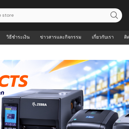
วิธีชำระเงิน
ข่าวสารและกิจกรรม
เกี่ยวกับเรา
ติ
ไร? ระบบ
Abouts
ินค้าที่ช่วยลด
FAQs
าดและควบคุม
eal-time
Our Customer
นค้าที่บอกว่า
ณควรเริ่มใช้
P ต่างกัน
ำไมหลายธุรกิจ
ัน