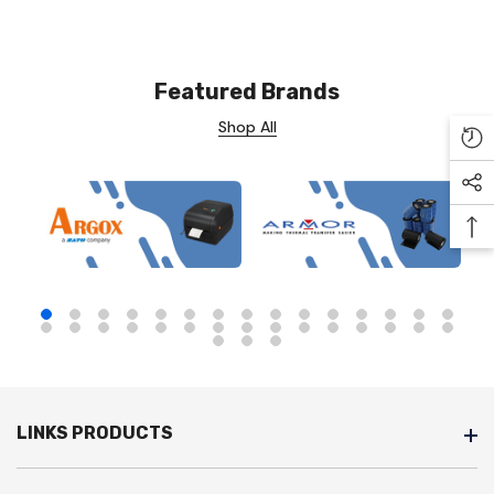
Featured Brands
Shop All
Re
Soc
Ba
LINKS PRODUCTS