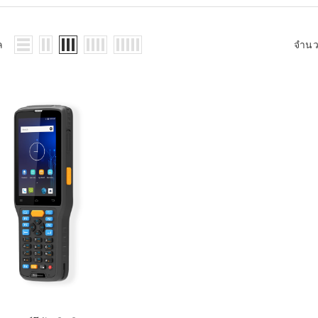
WMS: ธุรกิจ
้อมูลอะไรบ้าง
้ง
ล
จำน
้ดใน
ิเล็กทรอนิกส์
้ดในธุรกิจขน
ติกส์
้ดในธุรกิจ
าปลีก
าร์โค้ดในงาน
ม
้ดใน
มยานยนต์
้ดใน
สื้อผ้า