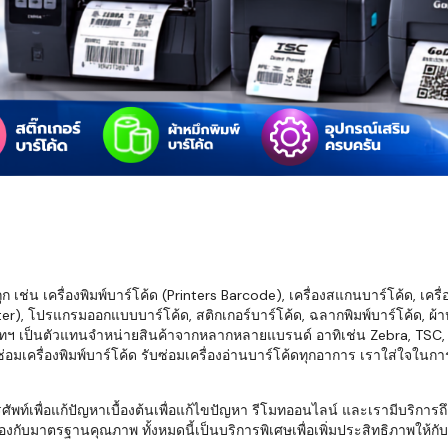
มสต็อก กับใช้
นอย่างไร?
กับธุรกิจที่
รทำงานของ
ับสินค้า จัด
็ก จนถึงจัดส่ง
FID และ
mputer ช่วย
S แม่นยำขึ้น
เช่น เครื่องพิมพ์บาร์โค้ด (Printers Barcode), เครื่องสแกนบาร์โค้ด, เครื
r), โปรแกรมออกแบบบาร์โค้ด, สติกเกอร์บาร์โค้ด, ฉลากพิมพ์บาร์โค้ด, ผ้าหม
ธุรกิจ 3PL,
ทฯ เป็นตัวแทนจำหน่ายสินค้าจากหลากหลายแบรนด์ อาทิเช่น Zebra, TSC, Ho
 E-Commerce:
อมเครื่องพิมพ์บาร์โค้ด รับซ่อมเครื่องอ่านบาร์โค้ดทุกอาการ เราใส่ใจในก
ด เพิ่ม
การจัดส่ง
พื่อแก้ปัญหาเบื้องต้นเพื่อแก้ไขปัญหา รีโมทออนไลน์ และเรามีบริการถึงที
งกับมาตรฐานคุณภาพ ทั้งหมดนี้เป็นบริการพิเศษเพื่อเพิ่มประสิทธิภาพให้กับบร
klist ก่อน