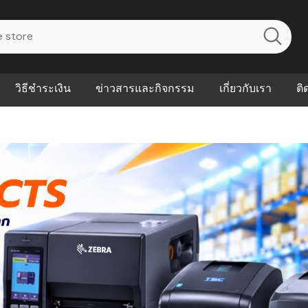
วิธีชำระเงิน
ข่าวสารและกิจกรรม
เกี่ยวกับเรา
ติ
ไร? ระบบ
Abouts
ินค้าที่ช่วยลด
FAQs
าดและควบคุม
eal-time
Our Customer
นค้าที่บอกว่า
ณควรเริ่มใช้
P ต่างกัน
ำไมหลายธุรกิจ
ัน