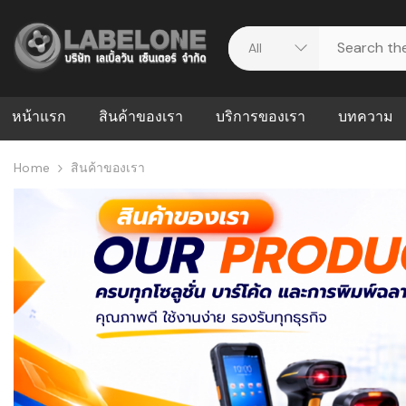
หน้าแรก
สินค้าของเรา
บริการของเรา
บทความ
Home
สินค้าของเรา
ศูนย์รวมบริการ
WMS คืออะ
บริหารคลังส
ดาวน์โหลดไดร์เวอร์
ความผิดพล
สต็อกแบบ R
วีดีโอแนะนำ
ปัญหาคลังสิ
ธุรกิจของคุ
ระบบ WMS
WMS กับ ER
อย่างไร? ท
ต้องใช้ร่วมก