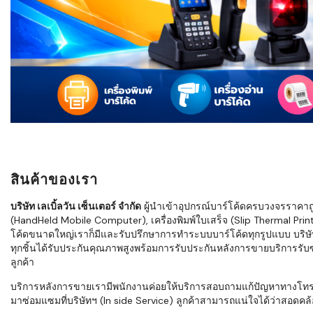
ใช้ Excel คุ
WMS ต่างกั
แบบไหนเหมาะ
กำลังเติบโต
ขั้นตอนกา
WMS ตั้งแต่ร
เก็บ หยิบ แพ
Barcode, R
Mobile Co
สินค้าของเรา
ให้ระบบ WM
อย่างไร
บริษัท เลเบิ้ลวัน เซ็นเตอร์ จำกัด
ผู้นำเข้าอุปกรณ์บาร์โค้ดครบวงจรราคาถูก 
(HandHeld Mobile Computer), เครื่องพิมพ์ใบเสร็จ (Slip Thermal Printe
WMS สำหรับ
โค้ดขนาดใหญ่เราก็มีและรับปรึกษาการทำระบบบาร์โค้ดทุกรูปแบบ บริษั
ค้าส่ง และ
ทุกชิ้นได้รับประกันคุณภาพสูงพร้อมการรับประกันหลังการขายบริการรับซ่
ลดการหยิบผิ
ลูกค้า
ความเร็วใน
บริการหลังการขายเรามีพนักงานค่อยให้บริการสอบถามแก้ปัญหาทางโทรศัพท์เ
มาซ่อมแซมที่บริษัทฯ (In side Service) ลูกค้าสามารถแน่ใจได้ว่าสอดคล้อ
แนะนำ Chec