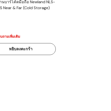
อ่านบาร์โค้ดมือถือ Newland NLS-
S Near & Far (Cold Storage)
้ดใน
มอาหาร
้ดใน
เคมี
บถามเพิ่มเติม
้ดในด้านการ
หยิบลงตะกร้า
้ดในด้านการ
้ดในคลัง
่องพิมพ์บาร์
บาร์โค้ดคือ