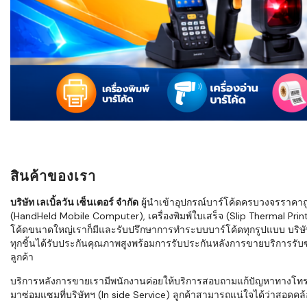
ใช้ Excel คุ
WMS ต่างกั
แบบไหนเหมาะ
กำลังเติบโต
ขั้นตอนกา
WMS ตั้งแต่ร
เก็บ หยิบ แพ
Barcode, R
Mobile Co
สินค้าของเรา
ให้ระบบ WM
อย่างไร
บริษัท เลเบิ้ลวัน เซ็นเตอร์ จำกัด
ผู้นำเข้าอุปกรณ์บาร์โค้ดครบวงจรราคาถูก 
(HandHeld Mobile Computer), เครื่องพิมพ์ใบเสร็จ (Slip Thermal Printe
WMS สำหรับ
โค้ดขนาดใหญ่เราก็มีและรับปรึกษาการทำระบบบาร์โค้ดทุกรูปแบบ บริษั
ค้าส่ง และ
ทุกชิ้นได้รับประกันคุณภาพสูงพร้อมการรับประกันหลังการขายบริการรับซ่
ลดการหยิบผิ
ลูกค้า
ความเร็วใน
บริการหลังการขายเรามีพนักงานค่อยให้บริการสอบถามแก้ปัญหาทางโทรศัพท์เ
มาซ่อมแซมที่บริษัทฯ (In side Service) ลูกค้าสามารถแน่ใจได้ว่าสอดคล้อ
แนะนำ Chec