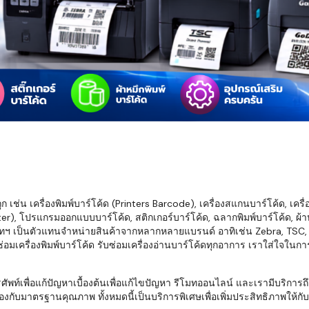
มสต็อก กับใช้
นอย่างไร?
กับธุรกิจที่
รทำงานของ
ับสินค้า จัด
็ก จนถึงจัดส่ง
FID และ
mputer ช่วย
S แม่นยำขึ้น
เช่น เครื่องพิมพ์บาร์โค้ด (Printers Barcode), เครื่องสแกนบาร์โค้ด, เครื
r), โปรแกรมออกแบบบาร์โค้ด, สติกเกอร์บาร์โค้ด, ฉลากพิมพ์บาร์โค้ด, ผ้าหม
ธุรกิจ 3PL,
ทฯ เป็นตัวแทนจำหน่ายสินค้าจากหลากหลายแบรนด์ อาทิเช่น Zebra, TSC, Ho
 E-Commerce:
อมเครื่องพิมพ์บาร์โค้ด รับซ่อมเครื่องอ่านบาร์โค้ดทุกอาการ เราใส่ใจในก
ด เพิ่ม
การจัดส่ง
พื่อแก้ปัญหาเบื้องต้นเพื่อแก้ไขปัญหา รีโมทออนไลน์ และเรามีบริการถึงที
งกับมาตรฐานคุณภาพ ทั้งหมดนี้เป็นบริการพิเศษเพื่อเพิ่มประสิทธิภาพให้กับบร
klist ก่อน