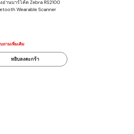
่องอ่านบาร์โค้ด Zebra RS2100
uetooth Wearable Scanner
้ดใน
มอาหาร
้ดใน
เคมี
บถามเพิ่มเติม
้ดในด้านการ
หยิบลงตะกร้า
้ดในด้านการ
้ดในคลัง
่องพิมพ์บาร์
บาร์โค้ดคือ