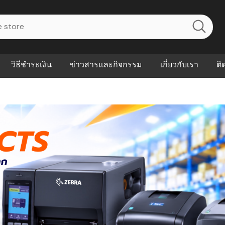
วิธีชำระเงิน
ข่าวสารและกิจกรรม
เกี่ยวกับเรา
ติ
ไร? ระบบ
Abouts
ินค้าที่ช่วยลด
FAQs
าดและควบคุม
eal-time
Our Customer
นค้าที่บอกว่า
ณควรเริ่มใช้
P ต่างกัน
ำไมหลายธุรกิจ
ัน