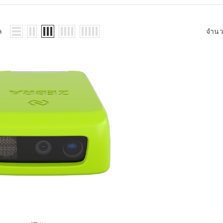
WMS: ธุรกิจ
้อมูลอะไรบ้าง
้ง
ล
จำน
้ดใน
ิเล็กทรอนิกส์
้ดในธุรกิจขน
ติกส์
้ดในธุรกิจ
าปลีก
าร์โค้ดในงาน
ม
้ดใน
มยานยนต์
้ดใน
สื้อผ้า