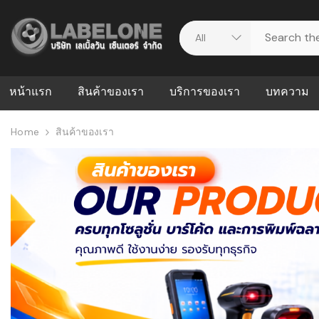
หน้าแรก
สินค้าของเรา
บริการของเรา
บทความ
Home
สินค้าของเรา
ศูนย์รวมบริการ
WMS คืออะ
บริหารคลังส
ดาวน์โหลดไดร์เวอร์
ความผิดพล
สต็อกแบบ R
วีดีโอแนะนำ
ปัญหาคลังสิ
ธุรกิจของคุ
ระบบ WMS
WMS กับ ER
อย่างไร? ท
ต้องใช้ร่วมก