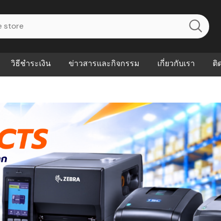
วิธีชำระเงิน
ข่าวสารและกิจกรรม
เกี่ยวกับเรา
ติ
ไร? ระบบ
Abouts
ินค้าที่ช่วยลด
FAQs
าดและควบคุม
eal-time
Our Customer
นค้าที่บอกว่า
ณควรเริ่มใช้
P ต่างกัน
ำไมหลายธุรกิจ
ัน