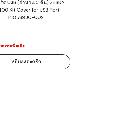
ร์ต USB (จำนวน 3 ชิ้น) ZEBRA
00 Kit Cover for USB Port
้ดใน
P1058930-002
มอาหาร
้ดใน
เคมี
บถามเพิ่มเติม
้ดในด้านการ
หยิบลงตะกร้า
้ดในด้านการ
้ดในคลัง
่องพิมพ์บาร์
บาร์โค้ดคือ