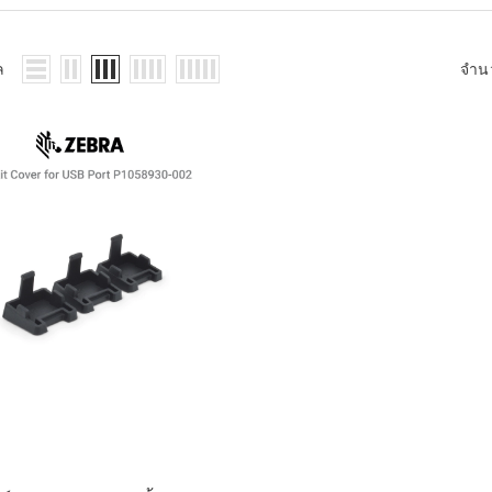
WMS: ธุรกิจ
้อมูลอะไรบ้าง
้ง
ล
จำน
้ดใน
ิเล็กทรอนิกส์
้ดในธุรกิจขน
ติกส์
้ดในธุรกิจ
าปลีก
าร์โค้ดในงาน
ม
้ดใน
มยานยนต์
้ดใน
สื้อผ้า