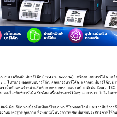
มสต็อก กับใช้
นอย่างไร?
กับธุรกิจที่
รทำงานของ
ับสินค้า จัด
็ก จนถึงจัดส่ง
FID และ
mputer ช่วย
S แม่นยำขึ้น
เช่น เครื่องพิมพ์บาร์โค้ด (Printers Barcode), เครื่องสแกนบาร์โค้ด, เครื
r), โปรแกรมออกแบบบาร์โค้ด, สติกเกอร์บาร์โค้ด, ฉลากพิมพ์บาร์โค้ด, ผ้าหม
ธุรกิจ 3PL,
ทฯ เป็นตัวแทนจำหน่ายสินค้าจากหลากหลายแบรนด์ อาทิเช่น Zebra, TSC, Ho
 E-Commerce:
อมเครื่องพิมพ์บาร์โค้ด รับซ่อมเครื่องอ่านบาร์โค้ดทุกอาการ เราใส่ใจในก
ด เพิ่ม
การจัดส่ง
พื่อแก้ปัญหาเบื้องต้นเพื่อแก้ไขปัญหา รีโมทออนไลน์ และเรามีบริการถึงที
งกับมาตรฐานคุณภาพ ทั้งหมดนี้เป็นบริการพิเศษเพื่อเพิ่มประสิทธิภาพให้กับบร
klist ก่อน