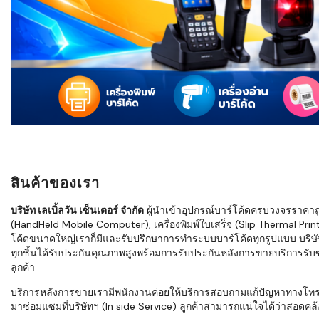
ใช้ Excel คุ
WMS ต่างกั
แบบไหนเหมาะ
กำลังเติบโต
ขั้นตอนกา
WMS ตั้งแต่ร
เก็บ หยิบ แพ
Barcode, R
Mobile Co
สินค้าของเรา
ให้ระบบ WM
อย่างไร
บริษัท เลเบิ้ลวัน เซ็นเตอร์ จำกัด
ผู้นำเข้าอุปกรณ์บาร์โค้ดครบวงจรราคาถูก 
(HandHeld Mobile Computer), เครื่องพิมพ์ใบเสร็จ (Slip Thermal Printe
WMS สำหรับ
โค้ดขนาดใหญ่เราก็มีและรับปรึกษาการทำระบบบาร์โค้ดทุกรูปแบบ บริษั
ค้าส่ง และ
ทุกชิ้นได้รับประกันคุณภาพสูงพร้อมการรับประกันหลังการขายบริการรับซ่
ลดการหยิบผิ
ลูกค้า
ความเร็วใน
บริการหลังการขายเรามีพนักงานค่อยให้บริการสอบถามแก้ปัญหาทางโทรศัพท์เ
มาซ่อมแซมที่บริษัทฯ (In side Service) ลูกค้าสามารถแน่ใจได้ว่าสอดคล้อ
แนะนำ Chec