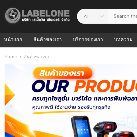
หน้าแรก
สินค้าของเรา
บริการของเรา
บทความ
Home
สินค้าของเรา
ศูนย์รวมบริการ
WMS คืออะ
บริหารคลังส
ดาวน์โหลดไดร์เวอร์
ความผิดพล
สต็อกแบบ R
วีดีโอแนะนำ
ปัญหาคลังสิ
ธุรกิจของคุ
ระบบ WMS
WMS กับ ER
อย่างไร? ท
ต้องใช้ร่วมก