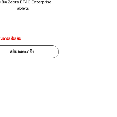
เล็ต Zebra ET40 Enterprise
Tablets
้ดใน
มอาหาร
้ดใน
เคมี
บถามเพิ่มเติม
้ดในด้านการ
หยิบลงตะกร้า
้ดในด้านการ
้ดในคลัง
่องพิมพ์บาร์
บาร์โค้ดคือ