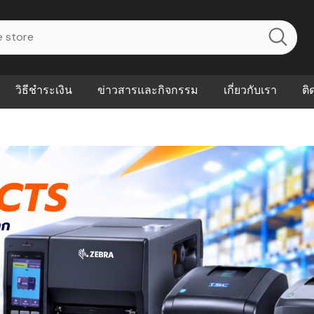
วิธีชำระเงิน
ข่าวสารและกิจกรรม
เกี่ยวกับเรา
ติ
ไร? ระบบ
Abouts
ินค้าที่ช่วยลด
FAQs
าดและควบคุม
eal-time
Our Customer
นค้าที่บอกว่า
ณควรเริ่มใช้
P ต่างกัน
ำไมหลายธุรกิจ
ัน