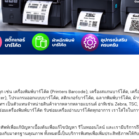
มสต็อก กับใช้
นอย่างไร?
กับธุรกิจที่
รทำงานของ
ับสินค้า จัด
็ก จนถึงจัดส่ง
FID และ
mputer ช่วย
S แม่นยำขึ้น
เช่น เครื่องพิมพ์บาร์โค้ด (Printers Barcode), เครื่องสแกนบาร์โค้ด, เครื
r), โปรแกรมออกแบบบาร์โค้ด, สติกเกอร์บาร์โค้ด, ฉลากพิมพ์บาร์โค้ด, ผ้าหม
ธุรกิจ 3PL,
ทฯ เป็นตัวแทนจำหน่ายสินค้าจากหลากหลายแบรนด์ อาทิเช่น Zebra, TSC, Ho
 E-Commerce:
อมเครื่องพิมพ์บาร์โค้ด รับซ่อมเครื่องอ่านบาร์โค้ดทุกอาการ เราใส่ใจในก
ด เพิ่ม
การจัดส่ง
พื่อแก้ปัญหาเบื้องต้นเพื่อแก้ไขปัญหา รีโมทออนไลน์ และเรามีบริการถึงที
งกับมาตรฐานคุณภาพ ทั้งหมดนี้เป็นบริการพิเศษเพื่อเพิ่มประสิทธิภาพให้กับบร
klist ก่อน