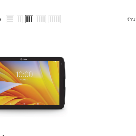
WMS: ธุรกิจ
้อมูลอะไรบ้าง
้ง
ล
จำน
้ดใน
ิเล็กทรอนิกส์
้ดในธุรกิจขน
ติกส์
้ดในธุรกิจ
าปลีก
าร์โค้ดในงาน
ม
้ดใน
มยานยนต์
้ดใน
สื้อผ้า