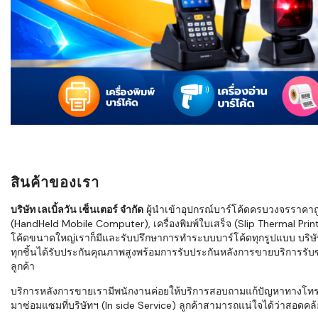
ใช้ Excel คุ
WMS ต่างกั
แบบไหนเหมาะ
กำลังเติบโต
ขั้นตอนกา
WMS ตั้งแต่ร
เก็บ หยิบ แพ
Barcode, R
Mobile Co
สินค้าของเรา
ให้ระบบ WM
อย่างไร
บริษัท เลเบิ้ลวัน เซ็นเตอร์ จำกัด
ผู้นำเข้าอุปกรณ์บาร์โค้ดครบวงจรราคาถูก 
(HandHeld Mobile Computer), เครื่องพิมพ์ใบเสร็จ (Slip Thermal Printe
WMS สำหรับ
โค้ดขนาดใหญ่เราก็มีและรับปรึกษาการทำระบบบาร์โค้ดทุกรูปแบบ บริษั
ค้าส่ง และ
ทุกชิ้นได้รับประกันคุณภาพสูงพร้อมการรับประกันหลังการขายบริการรับซ่
ลดการหยิบผิ
ลูกค้า
ความเร็วใน
บริการหลังการขายเรามีพนักงานค่อยให้บริการสอบถามแก้ปัญหาทางโทรศัพท์เ
มาซ่อมแซมที่บริษัทฯ (In side Service) ลูกค้าสามารถแน่ใจได้ว่าสอดคล้อ
แนะนำ Chec