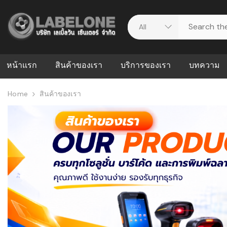
หน้าแรก
สินค้าของเรา
บริการของเรา
บทความ
Home
สินค้าของเรา
ศูนย์รวมบริการ
WMS คืออะ
บริหารคลังส
ดาวน์โหลดไดร์เวอร์
ความผิดพล
สต็อกแบบ R
วีดีโอแนะนำ
ปัญหาคลังสิ
ธุรกิจของคุ
ระบบ WMS
WMS กับ ER
อย่างไร? ท
ต้องใช้ร่วมก