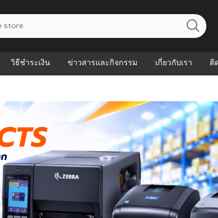
วิธีชำระเงิน
ข่าวสารและกิจกรรม
เกี่ยวกับเรา
ติ
ไร? ระบบ
Abouts
ินค้าที่ช่วยลด
FAQs
าดและควบคุม
eal-time
Our Customer
นค้าที่บอกว่า
ณควรเริ่มใช้
P ต่างกัน
ำไมหลายธุรกิจ
ัน