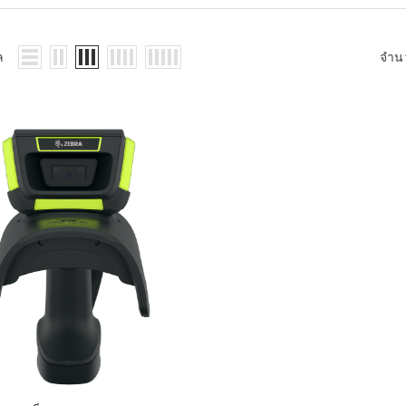
WMS: ธุรกิจ
้อมูลอะไรบ้าง
้ง
ล
จำน
้ดใน
ิเล็กทรอนิกส์
้ดในธุรกิจขน
ติกส์
้ดในธุรกิจ
าปลีก
าร์โค้ดในงาน
ม
้ดใน
มยานยนต์
้ดใน
สื้อผ้า