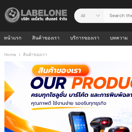
หน้าแรก
สินค้าของเรา
บริการของเรา
บทความ
Home
สินค้าของเรา
ศูนย์รวมบริการ
WMS คืออะ
บริหารคลังส
ดาวน์โหลดไดร์เวอร์
ความผิดพล
สต็อกแบบ R
วีดีโอแนะนำ
ปัญหาคลังสิ
ธุรกิจของคุ
ระบบ WMS
WMS กับ ER
อย่างไร? ท
ต้องใช้ร่วมก