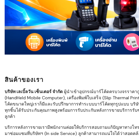
ใช้ Excel คุ
WMS ต่างกั
แบบไหนเหมาะ
กำลังเติบโต
ขั้นตอนกา
WMS ตั้งแต่ร
เก็บ หยิบ แพ
Barcode, R
Mobile Co
สินค้าของเรา
ให้ระบบ WM
อย่างไร
บริษัท เลเบิ้ลวัน เซ็นเตอร์ จำกัด
ผู้นำเข้าอุปกรณ์บาร์โค้ดครบวงจรราคาถูก 
(HandHeld Mobile Computer), เครื่องพิมพ์ใบเสร็จ (Slip Thermal Printe
WMS สำหรับ
โค้ดขนาดใหญ่เราก็มีและรับปรึกษาการทำระบบบาร์โค้ดทุกรูปแบบ บริษั
ค้าส่ง และ
ทุกชิ้นได้รับประกันคุณภาพสูงพร้อมการรับประกันหลังการขายบริการรับซ่
ลดการหยิบผิ
ลูกค้า
ความเร็วใน
บริการหลังการขายเรามีพนักงานค่อยให้บริการสอบถามแก้ปัญหาทางโทรศัพท์เ
มาซ่อมแซมที่บริษัทฯ (In side Service) ลูกค้าสามารถแน่ใจได้ว่าสอดคล้อ
แนะนำ Chec