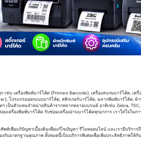
มสต็อก กับใช้
นอย่างไร?
กับธุรกิจที่
รทำงานของ
ับสินค้า จัด
็ก จนถึงจัดส่ง
FID และ
mputer ช่วย
S แม่นยำขึ้น
เช่น เครื่องพิมพ์บาร์โค้ด (Printers Barcode), เครื่องสแกนบาร์โค้ด, เครื
r), โปรแกรมออกแบบบาร์โค้ด, สติกเกอร์บาร์โค้ด, ฉลากพิมพ์บาร์โค้ด, ผ้าหม
ธุรกิจ 3PL,
ทฯ เป็นตัวแทนจำหน่ายสินค้าจากหลากหลายแบรนด์ อาทิเช่น Zebra, TSC, Ho
 E-Commerce:
อมเครื่องพิมพ์บาร์โค้ด รับซ่อมเครื่องอ่านบาร์โค้ดทุกอาการ เราใส่ใจในก
ด เพิ่ม
การจัดส่ง
พื่อแก้ปัญหาเบื้องต้นเพื่อแก้ไขปัญหา รีโมทออนไลน์ และเรามีบริการถึงที
งกับมาตรฐานคุณภาพ ทั้งหมดนี้เป็นบริการพิเศษเพื่อเพิ่มประสิทธิภาพให้กับบร
klist ก่อน