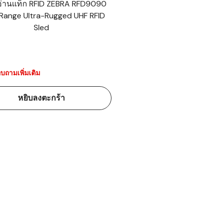
งอ่านแท็ก RFID ZEBRA RFD9090
Range Ultra-Rugged UHF RFID
้ดใน
Sled
มอาหาร
้ดใน
เคมี
บถามเพิ่มเติม
้ดในด้านการ
หยิบลงตะกร้า
้ดในด้านการ
้ดในคลัง
่องพิมพ์บาร์
บาร์โค้ดคือ