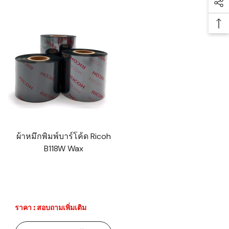
Soc
Ba
ผ้าหมึกพิมพ์บาร์โค้ด Ricoh
B118W Wax
ราคา : สอบถามเพิ่มเติม