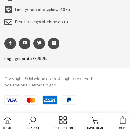
Line: @labelone, @kqw1463o
Email:
sales@labelone.co.th
Page genarate 0.2925s
Copyright © labelone.co.th. All rights reserved.
by Labelone Center Co.,Ltd.
Payment methods
C
HOME
SEARCH
COLLECTION
BASE DEAL
CART