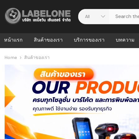
หน้าแรก
สินค้าของเรา
บริการของเรา
บทความ
Home
สินค้าของเรา
ศูนย์รวมบริการ
WMS คืออะ
บริหารคลังส
ดาวน์โหลดไดร์เวอร์
ความผิดพล
สต็อกแบบ R
วีดีโอแนะนำ
ปัญหาคลังสิ
ธุรกิจของคุ
ระบบ WMS
WMS กับ ER
อย่างไร? ท
ต้องใช้ร่วมก