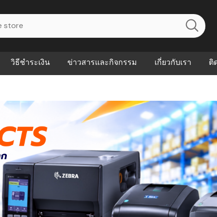
วิธีชำระเงิน
ข่าวสารและกิจกรรม
เกี่ยวกับเรา
ติ
ไร? ระบบ
Abouts
ินค้าที่ช่วยลด
FAQs
าดและควบคุม
eal-time
Our Customer
นค้าที่บอกว่า
ณควรเริ่มใช้
P ต่างกัน
ำไมหลายธุรกิจ
ัน