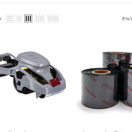
WMS: ธุรกิจ
้อมูลอะไรบ้าง
้ง
ล
จำน
้ดใน
ิเล็กทรอนิกส์
้ดในธุรกิจขน
ติกส์
้ดในธุรกิจ
าปลีก
าร์โค้ดในงาน
ม
้ดใน
มยานยนต์
้ดใน
สื้อผ้า