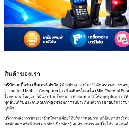
ใช้ Excel คุ
WMS ต่างกั
แบบไหนเหมาะ
กำลังเติบโต
ขั้นตอนกา
WMS ตั้งแต่ร
เก็บ หยิบ แพ
Barcode, R
Mobile Co
สินค้าของเรา
ให้ระบบ WM
อย่างไร
บริษัท เลเบิ้ลวัน เซ็นเตอร์ จำกัด
ผู้นำเข้าอุปกรณ์บาร์โค้ดครบวงจรราคาถูก 
(HandHeld Mobile Computer), เครื่องพิมพ์ใบเสร็จ (Slip Thermal Printe
WMS สำหรับ
โค้ดขนาดใหญ่เราก็มีและรับปรึกษาการทำระบบบาร์โค้ดทุกรูปแบบ บริษั
ค้าส่ง และ
ทุกชิ้นได้รับประกันคุณภาพสูงพร้อมการรับประกันหลังการขายบริการรับซ่
ลดการหยิบผิ
ลูกค้า
ความเร็วใน
บริการหลังการขายเรามีพนักงานค่อยให้บริการสอบถามแก้ปัญหาทางโทรศัพท์เ
มาซ่อมแซมที่บริษัทฯ (In side Service) ลูกค้าสามารถแน่ใจได้ว่าสอดคล้อ
แนะนำ Chec