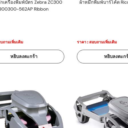
ึกเครื่องพิมพ์บัตร Zebra ZC300
ผ้าหมึกพิมพ์บาร์โค้ด Ri
800300-562AP Ribbon
้ดใน
มอาหาร
้ดใน
เคมี
บถามเพิ่มเติม
ราคา : สอบถามเพิ่มเติม
้ดในด้านการ
หยิบลงตะกร้า
หยิบลงตะกร
้ดในด้านการ
้ดในคลัง
่องพิมพ์บาร์
บาร์โค้ดคือ