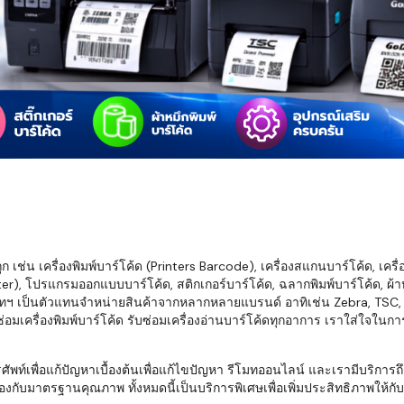
มสต็อก กับใช้
นอย่างไร?
กับธุรกิจที่
รทำงานของ
ับสินค้า จัด
็ก จนถึงจัดส่ง
FID และ
mputer ช่วย
S แม่นยำขึ้น
เช่น เครื่องพิมพ์บาร์โค้ด (Printers Barcode), เครื่องสแกนบาร์โค้ด, เครื
r), โปรแกรมออกแบบบาร์โค้ด, สติกเกอร์บาร์โค้ด, ฉลากพิมพ์บาร์โค้ด, ผ้าหม
ธุรกิจ 3PL,
ทฯ เป็นตัวแทนจำหน่ายสินค้าจากหลากหลายแบรนด์ อาทิเช่น Zebra, TSC, Ho
 E-Commerce:
อมเครื่องพิมพ์บาร์โค้ด รับซ่อมเครื่องอ่านบาร์โค้ดทุกอาการ เราใส่ใจในก
ด เพิ่ม
การจัดส่ง
พื่อแก้ปัญหาเบื้องต้นเพื่อแก้ไขปัญหา รีโมทออนไลน์ และเรามีบริการถึงที
งกับมาตรฐานคุณภาพ ทั้งหมดนี้เป็นบริการพิเศษเพื่อเพิ่มประสิทธิภาพให้กับบร
klist ก่อน