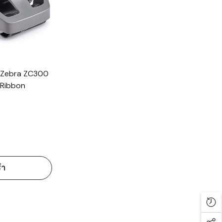
ตร Zebra ZC300
Ribbon
้า
Rec