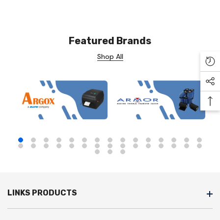
Featured Brands
Shop All
Re
Soc
Ba
LINKS PRODUCTS