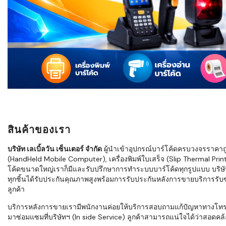
ใช้ Excel คุ
WMS ต่างกั
แบบไหนเหมาะ
กำลังเติบโต
ขั้นตอนกา
WMS ตั้งแต่ร
เก็บ หยิบ แพ
Barcode, R
Mobile Co
สินค้าของเรา
ให้ระบบ WM
อย่างไร
บริษัท เลเบิ้ลวัน เซ็นเตอร์ จำกัด
ผู้นำเข้าอุปกรณ์บาร์โค้ดครบวงจรราคาถูก 
(HandHeld Mobile Computer), เครื่องพิมพ์ใบเสร็จ (Slip Thermal Printe
WMS สำหรับ
โค้ดขนาดใหญ่เราก็มีและรับปรึกษาการทำระบบบาร์โค้ดทุกรูปแบบ บริษั
ค้าส่ง และ
ทุกชิ้นได้รับประกันคุณภาพสูงพร้อมการรับประกันหลังการขายบริการรับซ่
ลดการหยิบผิ
ลูกค้า
ความเร็วใน
บริการหลังการขายเรามีพนักงานค่อยให้บริการสอบถามแก้ปัญหาทางโทรศัพท์เ
มาซ่อมแซมที่บริษัทฯ (In side Service) ลูกค้าสามารถแน่ใจได้ว่าสอดคล้อ
แนะนำ Chec