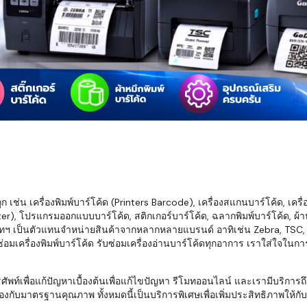
มสต็อก กับใช้
นอย่างไร?
กับธุรกิจที่
รทำงานของ
ับสินค้า จัด
็ก จนถึงจัดส่ง
FID และ
mputer ช่วย
S แม่นยำขึ้น
เช่น เครื่องพิมพ์บาร์โค้ด (Printers Barcode), เครื่องสแกนบาร์โค้ด, เครื
r), โปรแกรมออกแบบบาร์โค้ด, สติกเกอร์บาร์โค้ด, ฉลากพิมพ์บาร์โค้ด, ผ้าหม
ธุรกิจ 3PL,
ทฯ เป็นตัวแทนจำหน่ายสินค้าจากหลากหลายแบรนด์ อาทิเช่น Zebra, TSC, Ho
 E-Commerce:
อมเครื่องพิมพ์บาร์โค้ด รับซ่อมเครื่องอ่านบาร์โค้ดทุกอาการ เราใส่ใจในก
ด เพิ่ม
การจัดส่ง
พื่อแก้ปัญหาเบื้องต้นเพื่อแก้ไขปัญหา รีโมทออนไลน์ และเรามีบริการถึงที
งกับมาตรฐานคุณภาพ ทั้งหมดนี้เป็นบริการพิเศษเพื่อเพิ่มประสิทธิภาพให้กับบร
klist ก่อน