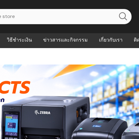
วิธีชำระเงิน
ข่าวสารและกิจกรรม
เกี่ยวกับเรา
ติ
ไร? ระบบ
Abouts
ินค้าที่ช่วยลด
FAQs
าดและควบคุม
eal-time
Our Customer
นค้าที่บอกว่า
ณควรเริ่มใช้
P ต่างกัน
ำไมหลายธุรกิจ
ัน