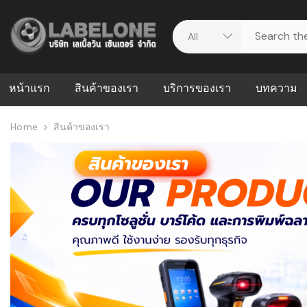
หน้าแรก
สินค้าของเรา
บริการของเรา
บทความ
Home
สินค้าของเรา
ศูนย์รวมบริการ
WMS คืออะ
บริหารคลังส
ดาวน์โหลดไดร์เวอร์
ความผิดพล
สต็อกแบบ R
วีดีโอแนะนำ
ปัญหาคลังสิ
ธุรกิจของคุ
ระบบ WMS
WMS กับ ER
อย่างไร? ท
ต้องใช้ร่วมก