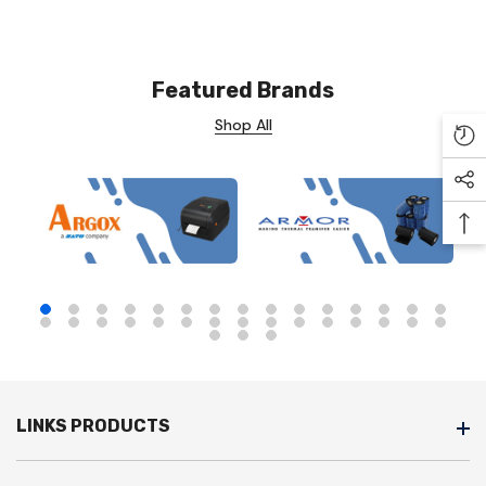
Featured Brands
Shop All
Re
Soc
Ba
LINKS PRODUCTS