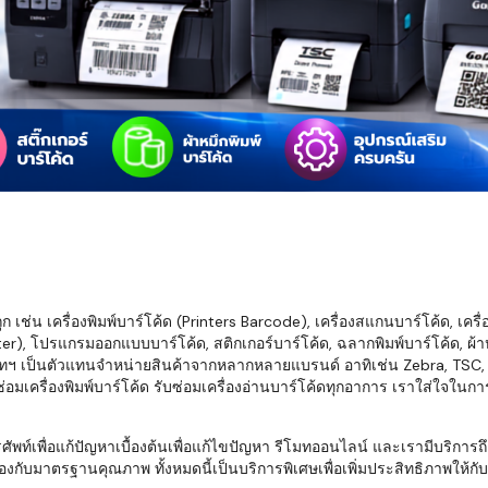
มสต็อก กับใช้
นอย่างไร?
กับธุรกิจที่
รทำงานของ
ับสินค้า จัด
็ก จนถึงจัดส่ง
FID และ
mputer ช่วย
S แม่นยำขึ้น
เช่น เครื่องพิมพ์บาร์โค้ด (Printers Barcode), เครื่องสแกนบาร์โค้ด, เครื
r), โปรแกรมออกแบบบาร์โค้ด, สติกเกอร์บาร์โค้ด, ฉลากพิมพ์บาร์โค้ด, ผ้าหม
ธุรกิจ 3PL,
ทฯ เป็นตัวแทนจำหน่ายสินค้าจากหลากหลายแบรนด์ อาทิเช่น Zebra, TSC, Ho
 E-Commerce:
อมเครื่องพิมพ์บาร์โค้ด รับซ่อมเครื่องอ่านบาร์โค้ดทุกอาการ เราใส่ใจในก
ด เพิ่ม
การจัดส่ง
พื่อแก้ปัญหาเบื้องต้นเพื่อแก้ไขปัญหา รีโมทออนไลน์ และเรามีบริการถึงที
งกับมาตรฐานคุณภาพ ทั้งหมดนี้เป็นบริการพิเศษเพื่อเพิ่มประสิทธิภาพให้กับบร
klist ก่อน