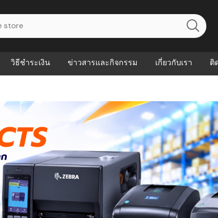
วิธีชำระเงิน
ข่าวสารและกิจกรรม
เกี่ยวกับเรา
ติ
ไร? ระบบ
Abouts
ินค้าที่ช่วยลด
FAQs
าดและควบคุม
eal-time
Our Customer
นค้าที่บอกว่า
ณควรเริ่มใช้
P ต่างกัน
ำไมหลายธุรกิจ
ัน