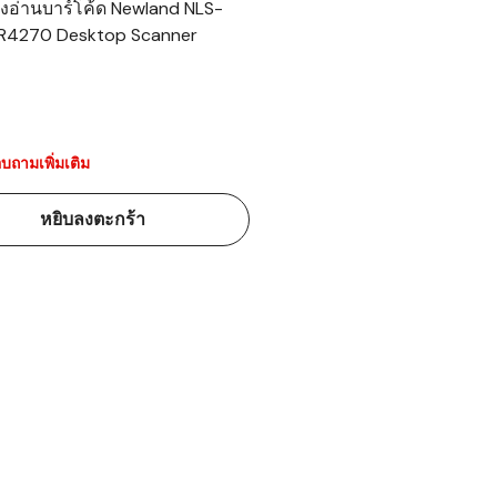
่องอ่านบาร์โค้ด Newland NLS-
R4270 Desktop Scanner
้ดใน
มอาหาร
้ดใน
เคมี
บถามเพิ่มเติม
้ดในด้านการ
หยิบลงตะกร้า
้ดในด้านการ
้ดในคลัง
่องพิมพ์บาร์
บาร์โค้ดคือ