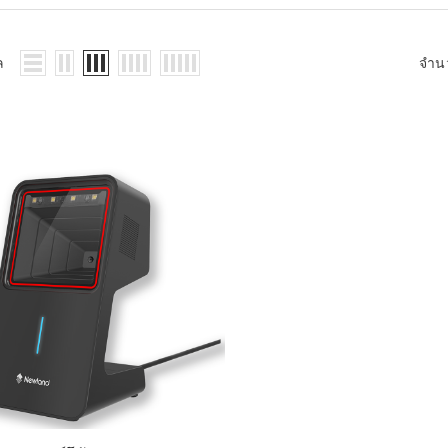
WMS: ธุรกิจ
้อมูลอะไรบ้าง
้ง
ล
จำน
้ดใน
ิเล็กทรอนิกส์
้ดในธุรกิจขน
ติกส์
้ดในธุรกิจ
าปลีก
าร์โค้ดในงาน
ม
้ดใน
มยานยนต์
้ดใน
สื้อผ้า