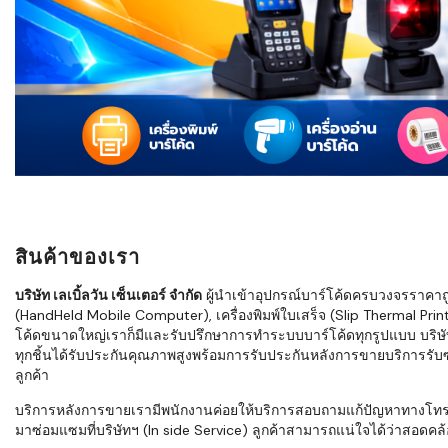
ใช้ Excel คุ
WMS ต่างกั
แบบไหนเหมาะ
กำลังเติบโต
ขั้นตอนกา
WMS ตั้งแต่ร
เก็บ หยิบ แพ
Barcode, R
Mobile Co
สินค้าของเรา
ให้ระบบ WM
อย่างไร
บริษัท เลเบิ้ลวัน เซ็นเตอร์ จำกัด
ผู้นำเข้าอุปกรณ์บาร์โค้ดครบวงจรราคาถูก 
(HandHeld Mobile Computer), เครื่องพิมพ์ใบเสร็จ (Slip Thermal Printe
WMS สำหรับ
โค้ดขนาดใหญ่เราก็มีและรับปรึกษาการทำระบบบาร์โค้ดทุกรูปแบบ บริษั
ค้าส่ง และ
ทุกชิ้นได้รับประกันคุณภาพสูงพร้อมการรับประกันหลังการขายบริการรับซ่
ลดการหยิบผิ
ลูกค้า
ความเร็วใน
บริการหลังการขายเรามีพนักงานค่อยให้บริการสอบถามแก้ปัญหาทางโทรศัพท์เ
มาซ่อมแซมที่บริษัทฯ (In side Service) ลูกค้าสามารถแน่ใจได้ว่าสอดคล้อ
แนะนำ Chec