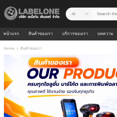
หน้าแรก
สินค้าของเรา
บริการของเรา
บทความ
Home
สินค้าของเรา
ศูนย์รวมบริการ
WMS คืออะ
บริหารคลังส
ดาวน์โหลดไดร์เวอร์
ความผิดพล
สต็อกแบบ R
วีดีโอแนะนำ
ปัญหาคลังสิ
ธุรกิจของคุ
ระบบ WMS
WMS กับ ER
อย่างไร? ท
ต้องใช้ร่วมก