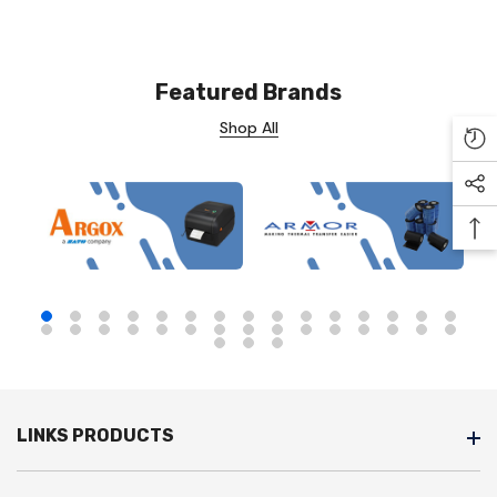
Featured Brands
Shop All
Re
Soc
Ba
LINKS PRODUCTS