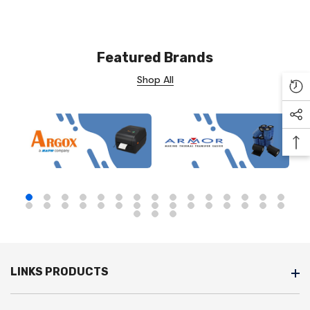
Featured Brands
Shop All
Re
Soc
Ba
LINKS PRODUCTS