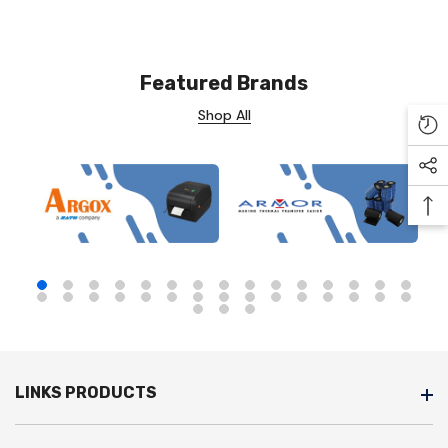
Featured Brands
Shop All
Re
Soc
Ba
LINKS PRODUCTS