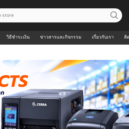
วิธีชำระเงิน
ข่าวสารและกิจกรรม
เกี่ยวกับเรา
ติ
ไร? ระบบ
Abouts
ินค้าที่ช่วยลด
FAQs
าดและควบคุม
eal-time
Our Customer
นค้าที่บอกว่า
ณควรเริ่มใช้
P ต่างกัน
ำไมหลายธุรกิจ
ัน