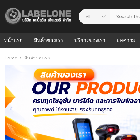
หน้าแรก
สินค้าของเรา
บริการของเรา
บทความ
Home
สินค้าของเรา
ศูนย์รวมบริการ
WMS คืออะ
บริหารคลังส
ดาวน์โหลดไดร์เวอร์
ความผิดพล
สต็อกแบบ R
วีดีโอแนะนำ
ปัญหาคลังสิ
ธุรกิจของคุ
ระบบ WMS
WMS กับ ER
อย่างไร? ท
ต้องใช้ร่วมก