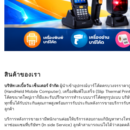
ใช้ Excel คุ
WMS ต่างกั
แบบไหนเหมาะ
กำลังเติบโต
ขั้นตอนกา
WMS ตั้งแต่ร
เก็บ หยิบ แพ
Barcode, R
Mobile Co
สินค้าของเรา
ให้ระบบ WM
อย่างไร
บริษัท เลเบิ้ลวัน เซ็นเตอร์ จำกัด
ผู้นำเข้าอุปกรณ์บาร์โค้ดครบวงจรราคาถูก 
(HandHeld Mobile Computer), เครื่องพิมพ์ใบเสร็จ (Slip Thermal Printe
WMS สำหรับ
โค้ดขนาดใหญ่เราก็มีและรับปรึกษาการทำระบบบาร์โค้ดทุกรูปแบบ บริษั
ค้าส่ง และ
ทุกชิ้นได้รับประกันคุณภาพสูงพร้อมการรับประกันหลังการขายบริการรับซ่
ลดการหยิบผิ
ลูกค้า
ความเร็วใน
บริการหลังการขายเรามีพนักงานค่อยให้บริการสอบถามแก้ปัญหาทางโทรศัพท์เ
มาซ่อมแซมที่บริษัทฯ (In side Service) ลูกค้าสามารถแน่ใจได้ว่าสอดคล้อ
แนะนำ Chec