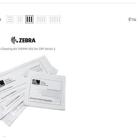
WMS: ธุรกิจ
้อมูลอะไรบ้าง
้ง
ล
จำน
้ดใน
ิเล็กทรอนิกส์
้ดในธุรกิจขน
ติกส์
้ดในธุรกิจ
าปลีก
าร์โค้ดในงาน
ม
้ดใน
มยานยนต์
้ดใน
สื้อผ้า