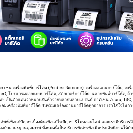
มสต็อก กับใช้
นอย่างไร?
กับธุรกิจที่
รทำงานของ
ับสินค้า จัด
็ก จนถึงจัดส่ง
FID และ
mputer ช่วย
S แม่นยำขึ้น
เช่น เครื่องพิมพ์บาร์โค้ด (Printers Barcode), เครื่องสแกนบาร์โค้ด, เครื
r), โปรแกรมออกแบบบาร์โค้ด, สติกเกอร์บาร์โค้ด, ฉลากพิมพ์บาร์โค้ด, ผ้าหม
ธุรกิจ 3PL,
ทฯ เป็นตัวแทนจำหน่ายสินค้าจากหลากหลายแบรนด์ อาทิเช่น Zebra, TSC, Ho
 E-Commerce:
อมเครื่องพิมพ์บาร์โค้ด รับซ่อมเครื่องอ่านบาร์โค้ดทุกอาการ เราใส่ใจในก
ด เพิ่ม
การจัดส่ง
พื่อแก้ปัญหาเบื้องต้นเพื่อแก้ไขปัญหา รีโมทออนไลน์ และเรามีบริการถึงที
งกับมาตรฐานคุณภาพ ทั้งหมดนี้เป็นบริการพิเศษเพื่อเพิ่มประสิทธิภาพให้กับบร
klist ก่อน