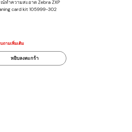
รณ์ทำความสะอาด Zebra ZXP
aning card kit 105999-302
้ดใน
มอาหาร
้ดใน
เคมี
บถามเพิ่มเติม
้ดในด้านการ
หยิบลงตะกร้า
้ดในด้านการ
้ดในคลัง
่องพิมพ์บาร์
บาร์โค้ดคือ