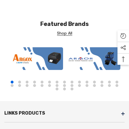
Featured Brands
Shop All
Re
Soc
Ba
LINKS PRODUCTS