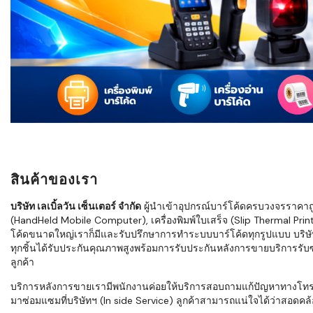
ใช้ Excel คุ
WMS ต่างกั
แบบไหนเหมาะ
กำลังเติบโต
ขั้นตอนกา
WMS ตั้งแต่ร
เก็บ หยิบ แพ
Barcode, R
Mobile Co
สินค้าของเรา
ให้ระบบ WM
อย่างไร
บริษัท เลเบิ้ลวัน เซ็นเตอร์ จำกัด
ผู้นำเข้าอุปกรณ์บาร์โค้ดครบวงจรราคาถูก 
(HandHeld Mobile Computer), เครื่องพิมพ์ใบเสร็จ (Slip Thermal Printe
WMS สำหรับ
โค้ดขนาดใหญ่เราก็มีและรับปรึกษาการทำระบบบาร์โค้ดทุกรูปแบบ บริษั
ค้าส่ง และ
ทุกชิ้นได้รับประกันคุณภาพสูงพร้อมการรับประกันหลังการขายบริการรับซ่
ลดการหยิบผิ
ลูกค้า
ความเร็วใน
บริการหลังการขายเรามีพนักงานค่อยให้บริการสอบถามแก้ปัญหาทางโทรศัพท์เ
มาซ่อมแซมที่บริษัทฯ (In side Service) ลูกค้าสามารถแน่ใจได้ว่าสอดคล้อ
แนะนำ Chec