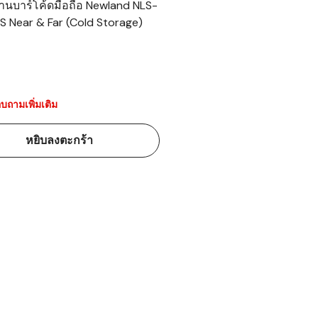
อ่านบาร์โค้ดมือถือ Newland NLS-
S Near & Far (Cold Storage)
้ดใน
มอาหาร
้ดใน
เคมี
บถามเพิ่มเติม
้ดในด้านการ
หยิบลงตะกร้า
้ดในด้านการ
้ดในคลัง
่องพิมพ์บาร์
บาร์โค้ดคือ