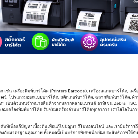
มสต็อก กับใช้
นอย่างไร?
กับธุรกิจที่
รทำงานของ
ับสินค้า จัด
็ก จนถึงจัดส่ง
FID และ
mputer ช่วย
S แม่นยำขึ้น
เช่น เครื่องพิมพ์บาร์โค้ด (Printers Barcode), เครื่องสแกนบาร์โค้ด, เครื
r), โปรแกรมออกแบบบาร์โค้ด, สติกเกอร์บาร์โค้ด, ฉลากพิมพ์บาร์โค้ด, ผ้าหม
ธุรกิจ 3PL,
ทฯ เป็นตัวแทนจำหน่ายสินค้าจากหลากหลายแบรนด์ อาทิเช่น Zebra, TSC, Ho
 E-Commerce:
อมเครื่องพิมพ์บาร์โค้ด รับซ่อมเครื่องอ่านบาร์โค้ดทุกอาการ เราใส่ใจในก
ด เพิ่ม
การจัดส่ง
พื่อแก้ปัญหาเบื้องต้นเพื่อแก้ไขปัญหา รีโมทออนไลน์ และเรามีบริการถึงที
งกับมาตรฐานคุณภาพ ทั้งหมดนี้เป็นบริการพิเศษเพื่อเพิ่มประสิทธิภาพให้กับบร
klist ก่อน