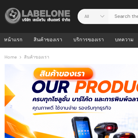
หน้าแรก
สินค้าของเรา
บริการของเรา
บทความ
Home
สินค้าของเรา
ศูนย์รวมบริการ
WMS คืออะ
บริหารคลังส
ดาวน์โหลดไดร์เวอร์
ความผิดพล
สต็อกแบบ R
วีดีโอแนะนำ
ปัญหาคลังสิ
ธุรกิจของคุ
ระบบ WMS
WMS กับ ER
อย่างไร? ท
ต้องใช้ร่วมก