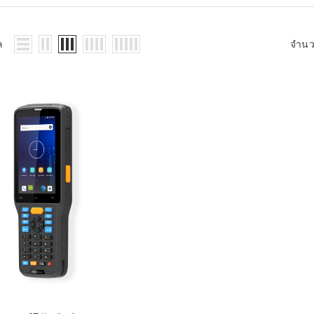
WMS: ธุรกิจ
้อมูลอะไรบ้าง
้ง
ล
จำน
้ดใน
ิเล็กทรอนิกส์
้ดในธุรกิจขน
ติกส์
้ดในธุรกิจ
าปลีก
าร์โค้ดในงาน
ม
้ดใน
มยานยนต์
้ดใน
สื้อผ้า