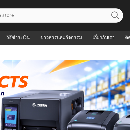
วิธีชำระเงิน
ข่าวสารและกิจกรรม
เกี่ยวกับเรา
ติ
ไร? ระบบ
Abouts
ินค้าที่ช่วยลด
FAQs
าดและควบคุม
eal-time
Our Customer
นค้าที่บอกว่า
ณควรเริ่มใช้
P ต่างกัน
ำไมหลายธุรกิจ
ัน