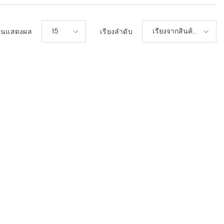
15
เรียงจากสินค้า
วนแสดงผล
เรียงลำดับ
ใหม่-เก่า