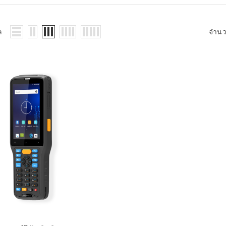
WMS: ธุรกิจ
้อมูลอะไรบ้าง
้ง
ล
จำน
้ดใน
ิเล็กทรอนิกส์
้ดในธุรกิจขน
ติกส์
้ดในธุรกิจ
าปลีก
าร์โค้ดในงาน
ม
้ดใน
มยานยนต์
้ดใน
สื้อผ้า