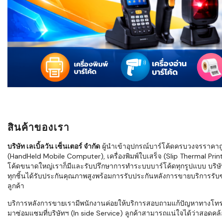
ใช้ Excel คุ
WMS ต่างกั
แบบไหนเหมาะ
กำลังเติบโต
ขั้นตอนกา
WMS ตั้งแต่ร
เก็บ หยิบ แพ
Barcode, R
Mobile Co
สินค้าของเรา
ให้ระบบ WM
อย่างไร
บริษัท เลเบิ้ลวัน เซ็นเตอร์ จำกัด
ผู้นำเข้าอุปกรณ์บาร์โค้ดครบวงจรราคาถูก 
(HandHeld Mobile Computer), เครื่องพิมพ์ใบเสร็จ (Slip Thermal Printe
WMS สำหรับ
โค้ดขนาดใหญ่เราก็มีและรับปรึกษาการทำระบบบาร์โค้ดทุกรูปแบบ บริษั
ค้าส่ง และ
ทุกชิ้นได้รับประกันคุณภาพสูงพร้อมการรับประกันหลังการขายบริการรับซ่
ลดการหยิบผิ
ลูกค้า
ความเร็วใน
บริการหลังการขายเรามีพนักงานค่อยให้บริการสอบถามแก้ปัญหาทางโทรศัพท์เ
มาซ่อมแซมที่บริษัทฯ (In side Service) ลูกค้าสามารถแน่ใจได้ว่าสอดคล้อ
แนะนำ Chec