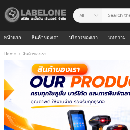
หน้าแรก
สินค้าของเรา
บริการของเรา
บทความ
Home
สินค้าของเรา
ศูนย์รวมบริการ
WMS คืออะ
บริหารคลังส
ดาวน์โหลดไดร์เวอร์
ความผิดพล
สต็อกแบบ R
วีดีโอแนะนำ
ปัญหาคลังสิ
ธุรกิจของคุ
ระบบ WMS
WMS กับ ER
อย่างไร? ท
ต้องใช้ร่วมก