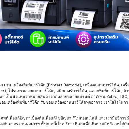
มสต็อก กับใช้
นอย่างไร?
กับธุรกิจที่
รทำงานของ
ับสินค้า จัด
็ก จนถึงจัดส่ง
FID และ
mputer ช่วย
S แม่นยำขึ้น
เช่น เครื่องพิมพ์บาร์โค้ด (Printers Barcode), เครื่องสแกนบาร์โค้ด, เครื
r), โปรแกรมออกแบบบาร์โค้ด, สติกเกอร์บาร์โค้ด, ฉลากพิมพ์บาร์โค้ด, ผ้าหม
ธุรกิจ 3PL,
ทฯ เป็นตัวแทนจำหน่ายสินค้าจากหลากหลายแบรนด์ อาทิเช่น Zebra, TSC, Ho
 E-Commerce:
อมเครื่องพิมพ์บาร์โค้ด รับซ่อมเครื่องอ่านบาร์โค้ดทุกอาการ เราใส่ใจในก
ด เพิ่ม
การจัดส่ง
พื่อแก้ปัญหาเบื้องต้นเพื่อแก้ไขปัญหา รีโมทออนไลน์ และเรามีบริการถึงที
งกับมาตรฐานคุณภาพ ทั้งหมดนี้เป็นบริการพิเศษเพื่อเพิ่มประสิทธิภาพให้กับบร
klist ก่อน