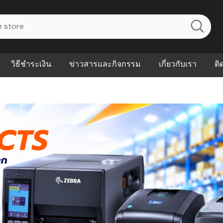
วิธีชำระเงิน
ข่าวสารและกิจกรรม
เกี่ยวกับเรา
ติ
ไร? ระบบ
Abouts
ินค้าที่ช่วยลด
FAQs
าดและควบคุม
eal-time
Our Customer
นค้าที่บอกว่า
ณควรเริ่มใช้
P ต่างกัน
ำไมหลายธุรกิจ
ัน