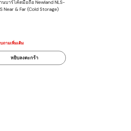
อ่านบาร์โค้ดมือถือ Newland NLS-
S Near & Far (Cold Storage)
้ดใน
มอาหาร
้ดใน
เคมี
บถามเพิ่มเติม
้ดในด้านการ
หยิบลงตะกร้า
้ดในด้านการ
้ดในคลัง
่องพิมพ์บาร์
บาร์โค้ดคือ