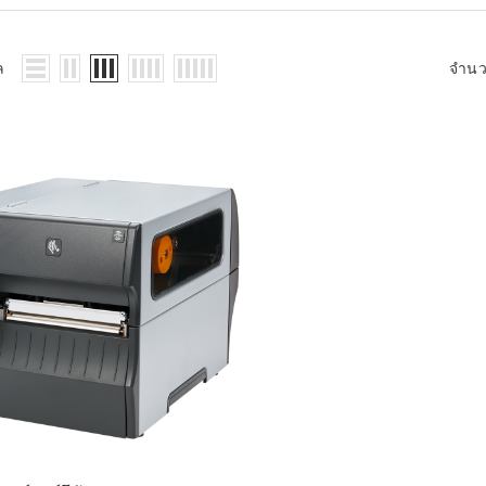
WMS: ธุรกิจ
้อมูลอะไรบ้าง
้ง
ล
จำน
้ดใน
ิเล็กทรอนิกส์
้ดในธุรกิจขน
ติกส์
้ดในธุรกิจ
าปลีก
าร์โค้ดในงาน
ม
้ดใน
มยานยนต์
้ดใน
สื้อผ้า