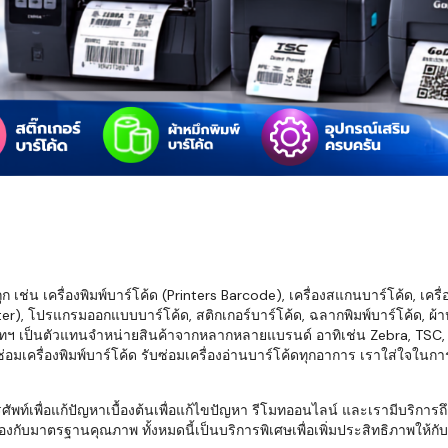
มสต็อก กับใช้
นอย่างไร?
กับธุรกิจที่
รทำงานของ
ับสินค้า จัด
็ก จนถึงจัดส่ง
FID และ
mputer ช่วย
S แม่นยำขึ้น
เช่น เครื่องพิมพ์บาร์โค้ด (Printers Barcode), เครื่องสแกนบาร์โค้ด, เครื
r), โปรแกรมออกแบบบาร์โค้ด, สติกเกอร์บาร์โค้ด, ฉลากพิมพ์บาร์โค้ด, ผ้าหม
ธุรกิจ 3PL,
ทฯ เป็นตัวแทนจำหน่ายสินค้าจากหลากหลายแบรนด์ อาทิเช่น Zebra, TSC, Ho
 E-Commerce:
อมเครื่องพิมพ์บาร์โค้ด รับซ่อมเครื่องอ่านบาร์โค้ดทุกอาการ เราใส่ใจในก
ด เพิ่ม
การจัดส่ง
พื่อแก้ปัญหาเบื้องต้นเพื่อแก้ไขปัญหา รีโมทออนไลน์ และเรามีบริการถึงที
งกับมาตรฐานคุณภาพ ทั้งหมดนี้เป็นบริการพิเศษเพื่อเพิ่มประสิทธิภาพให้กับบร
klist ก่อน