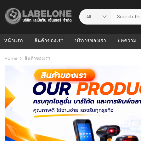
หน้าแรก
สินค้าของเรา
บริการของเรา
บทความ
Home
สินค้าของเรา
ศูนย์รวมบริการ
WMS คืออะ
บริหารคลังส
ดาวน์โหลดไดร์เวอร์
ความผิดพล
สต็อกแบบ R
วีดีโอแนะนำ
ปัญหาคลังสิ
ธุรกิจของคุ
ระบบ WMS
WMS กับ ER
อย่างไร? ท
ต้องใช้ร่วมก