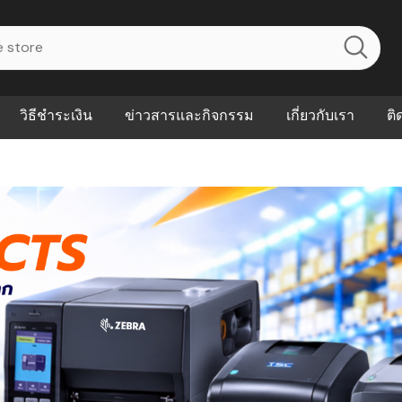
วิธีชำระเงิน
ข่าวสารและกิจกรรม
เกี่ยวกับเรา
ติ
ไร? ระบบ
Abouts
ินค้าที่ช่วยลด
FAQs
าดและควบคุม
eal-time
Our Customer
นค้าที่บอกว่า
ณควรเริ่มใช้
P ต่างกัน
ำไมหลายธุรกิจ
ัน