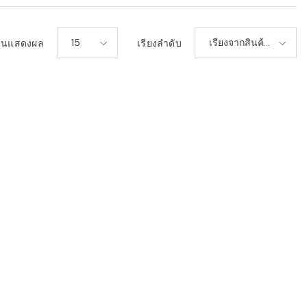
15
เรียงจากสินค้า
วนแสดงผล
เรียงลำดับ
ใหม่-เก่า