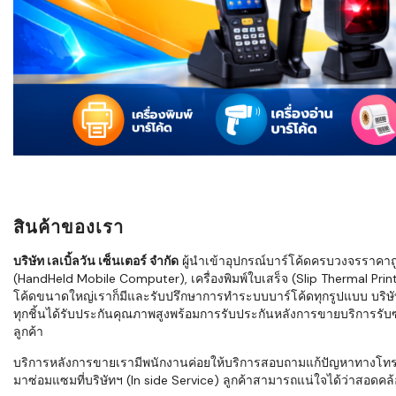
ใช้ Excel คุ
WMS ต่างกั
แบบไหนเหมาะ
กำลังเติบโต
ขั้นตอนกา
WMS ตั้งแต่ร
เก็บ หยิบ แพ
Barcode, R
Mobile Co
สินค้าของเรา
ให้ระบบ WM
อย่างไร
บริษัท เลเบิ้ลวัน เซ็นเตอร์ จำกัด
ผู้นำเข้าอุปกรณ์บาร์โค้ดครบวงจรราคาถูก 
(HandHeld Mobile Computer), เครื่องพิมพ์ใบเสร็จ (Slip Thermal Printe
WMS สำหรับ
โค้ดขนาดใหญ่เราก็มีและรับปรึกษาการทำระบบบาร์โค้ดทุกรูปแบบ บริษั
ค้าส่ง และ
ทุกชิ้นได้รับประกันคุณภาพสูงพร้อมการรับประกันหลังการขายบริการรับซ่
ลดการหยิบผิ
ลูกค้า
ความเร็วใน
บริการหลังการขายเรามีพนักงานค่อยให้บริการสอบถามแก้ปัญหาทางโทรศัพท์เ
มาซ่อมแซมที่บริษัทฯ (In side Service) ลูกค้าสามารถแน่ใจได้ว่าสอดคล้อ
แนะนำ Chec