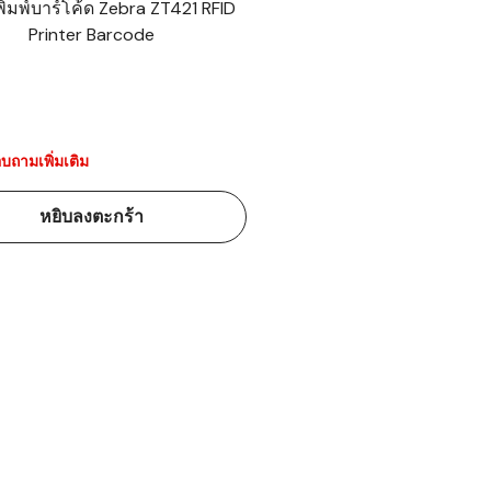
งพิมพ์บาร์โค้ด Zebra ZT421 RFID
Printer Barcode
้ดใน
มอาหาร
้ดใน
เคมี
บถามเพิ่มเติม
้ดในด้านการ
หยิบลงตะกร้า
้ดในด้านการ
้ดในคลัง
่องพิมพ์บาร์
บาร์โค้ดคือ